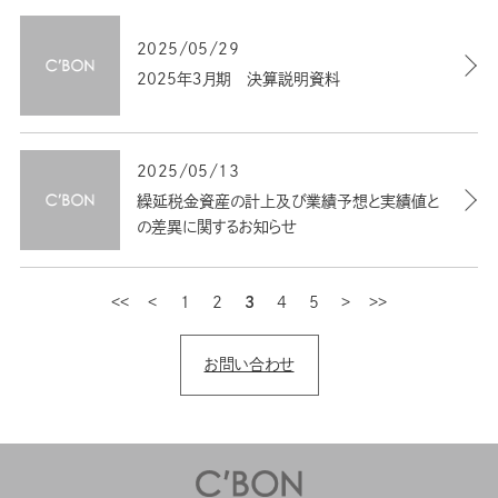
2025/05/29
2025年３月期 決算説明資料
2025/05/13
繰延税金資産の計上及び業績予想と実績値と
の差異に関するお知らせ
1
最初
2
前
3
4
5
次
最後
お問い合わせ