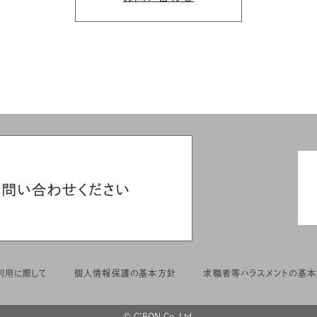
利用に際して
個人情報保護の基本方針
求職者等ハラスメントの基
© C'BON Co.,Ltd.