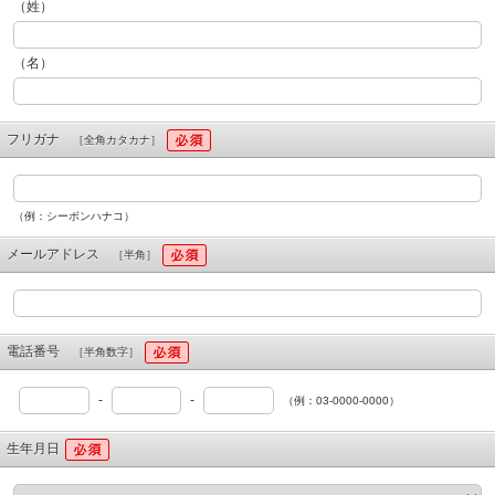
（姓）
（名）
フリガナ
［全角カタカナ］
（例：シーボンハナコ）
メールアドレス
［半角］
電話番号
［半角数字］
-
-
（例：03-0000-0000）
生年月日