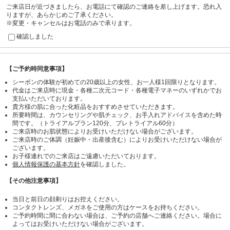
ご来店日が近づきましたら、お電話にて確認のご連絡を差し上げます。恐れ入
りますが、あらかじめご了承ください。
※変更・キャンセルはお電話のみで承ります。
確認しました
【ご予約時同意事項】
シーボンの体験が初めての20歳以上の女性、お一人様1回限りとなります。
代金はご来店時に現金・各種二次元コード・各種電子マネーのいずれかでお
支払いただいております。
貴方様の肌に合った化粧品をおすすめさせていただきます。
所要時間は、カウンセリングや肌チェック、お手入れアドバイスを含めた時
間です。（トライアルプラン120分、プレトライアル60分）
ご来店時のお肌状態によりお受けいただけない場合がございます。
ご来店時のご体調（妊娠中・出産後含む）によりお受けいただけない場合が
ございます。
お子様連れでのご来店はご遠慮いただいております。
個人情報保護の基本方針
を確認しました。
【その他注意事項】
当日と前日の顔剃りはお控えください。
コンタクトレンズ、メガネをご使用の方はケースをお持ちください。
ご予約時間に間に合わない場合は、ご予約の店舗へご連絡ください。場合に
よってはお受けいただけない場合がございます。