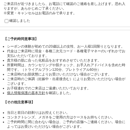
ご来店日が近づきましたら、お電話にて確認のご連絡を差し上げます。恐れ入
りますが、あらかじめご了承ください。
※変更・キャンセルはお電話のみで承ります。
確認しました
【ご予約時同意事項】
シーボンの体験が初めての20歳以上の女性、お一人様1回限りとなります。
代金はご来店時に現金・各種二次元コード・各種電子マネーのいずれかでお
支払いただいております。
貴方様の肌に合った化粧品をおすすめさせていただきます。
所要時間は、カウンセリングや肌チェック、お手入れアドバイスを含めた時
間です。（トライアルプラン120分、プレトライアル60分）
ご来店時のお肌状態によりお受けいただけない場合がございます。
ご来店時のご体調（妊娠中・出産後含む）によりお受けいただけない場合が
ございます。
お子様連れでのご来店はご遠慮いただいております。
個人情報保護の基本方針
を確認しました。
【その他注意事項】
当日と前日の顔剃りはお控えください。
コンタクトレンズ、メガネをご使用の方はケースをお持ちください。
ご予約時間に間に合わない場合は、ご予約の店舗へご連絡ください。場合に
よってはお受けいただけない場合がございます。