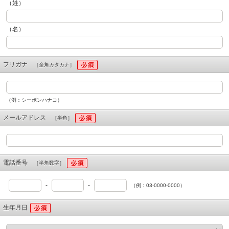
（姓）
（名）
フリガナ
［全角カタカナ］
（例：シーボンハナコ）
メールアドレス
［半角］
電話番号
［半角数字］
-
-
（例：03-0000-0000）
生年月日