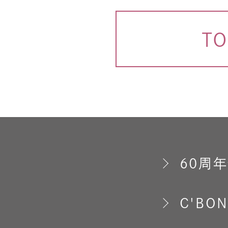
T
60周
C'BON