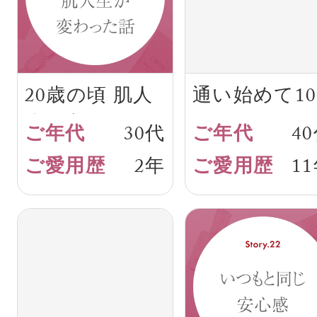
20歳の頃 肌人
通い始めて10
生が変わった
年が経ちまし
30代
4
話
た
2年
1