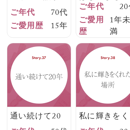
2
ら
て、私の肌
70代
1年
15年
満
通い続けて20
私に輝きをく
年
れた場所