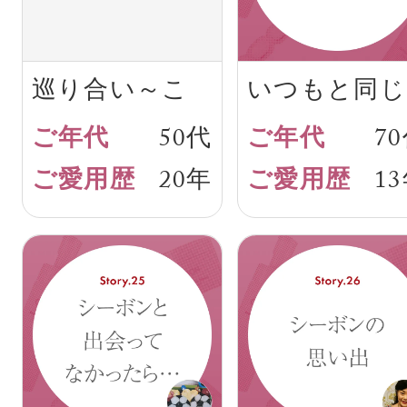
巡り合い～こ
いつもと同じ
れからも
安心感
50代
7
20年
1