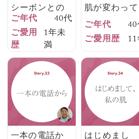
シーボンとの
肌が変わって
40代
出会いがくれ
人生も変わっ
4
1年未
た自信
た
1
満
一本の電話か
はじめまし