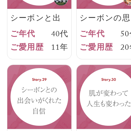
シーボンと出
シーボンの思
会ってなかっ
い出
40代
5
たら…
11年
2