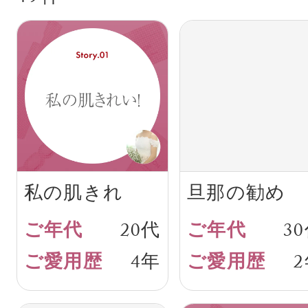
私の肌きれ
旦那の勧め
い！
20代
3
4年