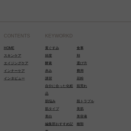
CONTENTS
KEYWORKD
HOME
黄ぐすみ
食事
スキンケア
頻度
頬
エイジングケア
酵素
選び方
インナーケア
赤み
費用
インタビュー
講習
花粉
自分に合った化粧
肌荒れ
品
肌悩み
肌トラブル
肌タイプ
美肌
美白
美容液
編集部おすすめ記
種類