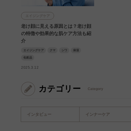
エイジングケア
老け顔に見える原因とは？老け顔
の特徴や効果的な肌ケア方法も紹
介
エイジングケア
クマ
シワ
保湿
化粧品
2025.3.12
カテゴリー
Category
インタビュー
インナーケア