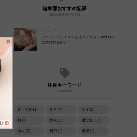
編集部おすすめ記事
RECOMMEND POSTS
スキンケア
フェイシャルエステとは？メリットやサロン
×
の選び方を紹介！
注目キーワード
KEYWORD
黄ぐすみ (1)
食事 (7)
頻度 (1)
頬 (1)
酵素 (1)
選び方 (17)
赤み (2)
費用 (1)
講習 (1)