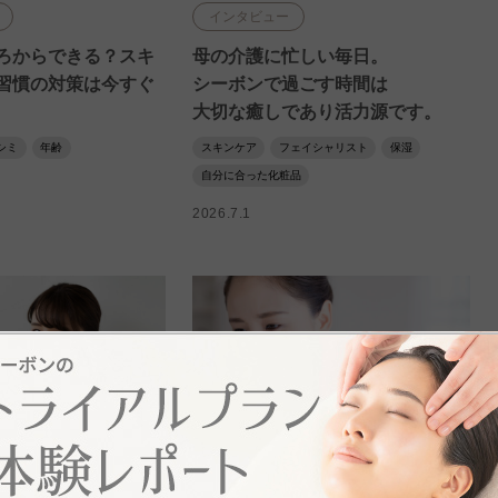
インタビュー
ろからできる？スキ
母の介護に忙しい毎日。
習慣の対策は今すぐ
シーボンで過ごす時間は
大切な癒しであり活力源です。
シミ
年齢
スキンケア
フェイシャリスト
保湿
自分に合った化粧品
2026.7.1
スキンケア