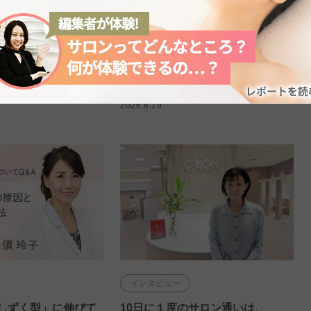
の原因は？対処法を
顔のテカリが気になる！原因や適
切なスキンケア・メイクのコツを
解説
ル
肌悩み
スキンケア
テカリ
メイク
2026.6.19
インタビュー
しずく型」に伸びて
10日に１度のサロン通いは、