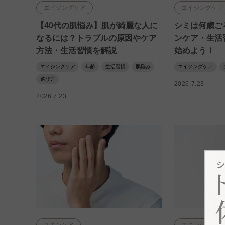
エイジングケア
エイジングケア
【40代の肌悩み】肌が綺麗な人に
シミは何歳ご
なるには？トラブルの原因やケア
ンケア・生活
方法・生活習慣を解説
始めよう！
エイジングケア
年齢
生活習慣
肌悩み
エイジングケア
選び方
2026.7.23
2026.7.23
スキンケア
スキンケア