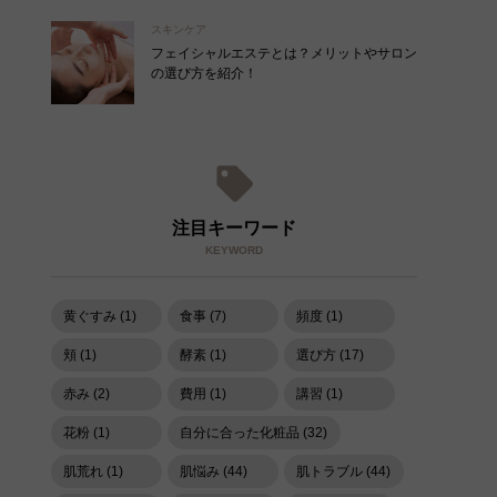
スキンケア
フェイシャルエステとは？メリットやサロン
の選び方を紹介！
注目キーワード
KEYWORD
黄ぐすみ (1)
食事 (7)
頻度 (1)
頬 (1)
酵素 (1)
選び方 (17)
赤み (2)
費用 (1)
講習 (1)
花粉 (1)
自分に合った化粧品 (32)
肌荒れ (1)
肌悩み (44)
肌トラブル (44)