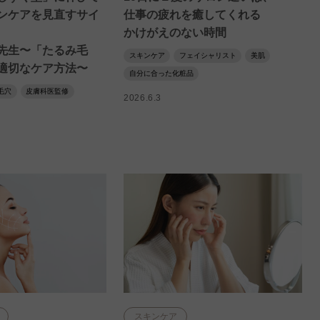
ンケアを見直すサイ
仕事の疲れを癒してくれる
かけがえのない時間
先生〜「たるみ毛
スキンケア
フェイシャリスト
美肌
適切なケア方法〜
自分に合った化粧品
毛穴
皮膚科医監修
2026.6.3
スキンケア