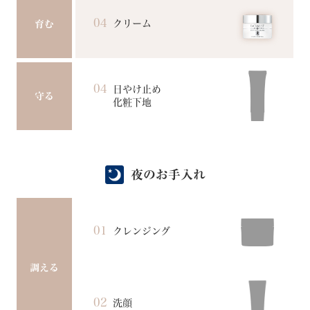
04
クリーム
育む
04
日やけ止め
守る
化粧下地
夜のお手入れ
01
クレンジング
調える
02
洗顔