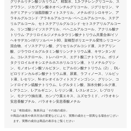
グリチルリチン酸ジカリウム*、精製水、1,3-ブチレングリコール、ス
クワラン、ジカプリン酸ネオペンチルグリコール、ジグリセリン、マ
カデミアナッツ油脂肪酸フィトステリル、メチルポリシロキサン、ア
ラキルグルコシド･アラキルアルコール･ベヘニルアルコール、ステア
リルアルコール、セトステアリルグルコシド･セトステアリルアルコー
ル、リンゴ酸ジイソステアリル、ベヘニルアルコール、アクリル酸ナ
トリウム･アクリロイルジメチルタウリン酸ナトリウム共重合体/イソ
ヘキサデカン/ポリソルベート80、架橋型ポリエーテル変性シリコーン
混合物、イソステアリン酸、グリセリルグルコシド液、ステアリン
酸、ジラウロイルグルタミン酸リシンナトリウム液、キサンタンガ
ム、コレステロール、トレハロース、エデト酸二ナトリウム、ポリメ
タクリロイルオキシエチルホスホリルコリン液、トリメチルグリシ
ン、モノオレイン酸ソルビタン、ヒアルロン酸ナトリウム（2）、DL-
ピロリドンカルボン酸ナトリウム液、尿素、ラフィノース、ソルビッ
ト液、L-セリン、N-オレオイルフィトスフィンゴシン、グリシン、コ
ンドロイチン硫酸ナトリウム、L-グルタミン酸、加水分解シルク液、
L-アラニン、L-アルギニン、L-リジン液、L-スレオニン、L-プロリ
ン、モクツウ抽出液、カンゾウ葉エキス、ユズセラミド、パラオキシ
安息香酸ブチル、パラオキシ安息香酸メチル
＊は「有効成分」無表示は「その他の成分」
※商品の改良や表示方法の変更などにより、実際の成分と一部異なる場合がござい
ます。実際の成分は商品の表示をご覧ください