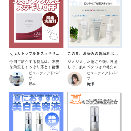
ペーンも開催中。 無くなり次
ってくることがありません
第終了となりますので、お早
か？ 実はファンデーションと
めに！ ご紹介アイテム ☑フェ
皮脂が混ざり合い、毛穴に流
イシャリスト ファーメントパ
れ込んでしまうことで 起こる
ウダーa＜0.3g×168ピース＋
「毛穴落ち」が原因かもしれ
24ピース＞ ￥32,010
ません… 【毛穴落ちが起きる
原因】 ・皮脂の過剰分泌 ・乾
燥 ・肌のもたつき 汚れを落と
すスクラブケアと毛穴の引き
締めハリ感をUPするパックケ
アが 同時にできるスクラブ入
＼ 3大トラブルをスッキリ
この夏、お好みの洗顔料はど
りパックでキメを整え ふっく
OFF！ ／
のタイプ？
今回ご紹介する製品は、不要
ジメジメした暑さや強い日差
らなめらかな肌に整えましょ
な角質をすっきり落とす酵素
しで、肌のベタつきや毛穴の
う！ ◇特長 ・2種類のスクラ
洗顔料 フェイシャリスト ファ
詰まりが気になる季節です。
ビューティアドバイ
ビューティアドバイ
ブで古い角質汚れをスッキリ
ーメントパウダーa です。 お
「夏だからとにかくスッキリ
ザー
ザー
除去 ・パック効果によりふっ
肌の「ザラザラ（角栓）」
洗いたい！」と思う一方で、
野本
梅澤
くらとなめらかな肌へ ・週に1
「ゴワゴワ（くすみ*）」「詰
エアコンや紫外線ダメージに
～2回、簡単角質ケア ◇テクス
まり（毛穴）」にしっかりア
よる乾燥も気になりますよ
チャー やさしい肌あたりのス
プローチします。 ◆1. 酵素の
ね。 今回おススメする洗顔料
クラブとなめらかなクリーム
チカラでマイルドに分解オフ
は肌悩みやシーンにあわせて
―――――――――――――
タンパク質分解酵素「プロテ
選べる3タイプ。自分の肌タイ
― シーボン マスクアウェイク
アーゼ（整肌成分）」を採
プやその日の気分に合わせ
ン 80ｇ 8,800円（税込）
用。水だけでは落とせない不
て、お気に入りの1本を見つけ
要な古い角質（タンパク質）
てみてくださいね。 ■フェイシ
を優しく分解して取り除きま
ャリスト モイストベールウォ