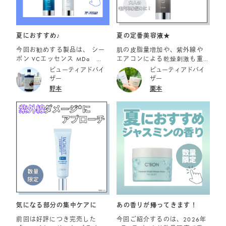
す。糖質や脂質には反応しな
ッシュ 「夏でも洗顔後は肌が
いため、肌に負担をかけにく
つっぱる」「エアコンの乾燥
いマイルドな仕様です。 ◆2.
が気になる」という方には、
洗い上がりはしっかり「つる
こちらがイチオシです。 • 特
夏におすすめ♪
夏の定番美容液★
つる・しっとり」 昆布や干し
長： アミノ酸系洗浄成分配合
今回お勧めする製品は、 シー
肌の皮脂量増加や、紫外線
柿にも含まれる保湿成分「マ
のエアリーな泡 • 洗い上が
ボン VCエッセンス MDa
エアコンによる乾燥刺激も重
ンニトール」をプラス。不要
り： しっとり、すべすべ • 香
￥15,950（税込） シーボン
なり、インナードライや毛穴
ビューティアドバイ
ビューティアドバイ
な汚れをしっかり落としなが
り： みずみずしいグリーンフ
ホワイトスムージングエッセ
トラブルで肌悩みも深刻化…
ザー
ザー
らも必要なうるおいは守るた
ローラルの香り デリケートな
ンス MDS ￥15,950（税込）
そんな悩みに寄り添う、毛穴
野本
栗本
め、つっぱり感のない、みず
夏の肌をふんわりエアリーな
です。 シーボン VCエッセンス
の目立ちにくい肌印象へ導く
みずしい仕上がりを適えま
泡で包み込み、必要な潤いは
MDaは、 水溶性でさらりと爽
美容液をご紹介します！ ご紹
す。 ◆3. フレッシュな個包装
守りながらも優しい使用感で
かな使い心地の薬用美白*美
介アイテム ☑シーボン スムー
タイプ 酵素は水分や空気に触
洗い上げてくれます。洗うた
容液です。 メラニンの生成を
スポアエッセンス MD 35ｍ
れると徐々に力が弱まってし
びにホッとするような、心地
抑制する有効成分ビタミンC誘
L/￥15,950 2026年7月1日
まうデリケートな成分です。
いい香りに包まれます！ ■フェ
導体*と 有効成分グリチルリチ
(水)より数量限定発売につき、
使う直前まで鮮度をキープで
イシャリスト クリアクレイウ
ン酸ジカリウムが配合されて
無くなり次第終了となります
きるよう、1回分ずつの使い切
ォッシュ 「とにかく皮脂やテ
いるため、 日やけによるシ
り個包装になっています。 め
カリをどうにかしたい！」
ミ・ソバカスを防ぎ、肌を健
んどくさがりの私もこれだけ
「毛穴のざらつきが気にな
かに保ちます。 シーボン ホ
は毎日欠かせない製品となっ
る」という日はこれ一択！ •
ワイトスムージングエッセン
てます♪ ☆2026年8月1日より
特長： 3種のクレイ*（カオリ
ス MDSは、 油溶性で、乳液タ
増量キャンペーンを開催しま
ン、タナクラクレイ、ベント
イプの薬用美白*美容液です。
気になる部分の集中ケアに
あの香りが帰ってきます！
す☆ 通常製品フェイシャリス
ナイト）を配合した濃密吸着
肌にスーッとなじみ、透明感
ト ファーメントパウダーa
泡 • 洗い上がり： すっきり、
前回は好評につき完売した
今回ご紹介するのは、2026年
のある美しい素肌へと導きま
168ピースが キャンペーン品
透明感のあるクリアな肌 • 香