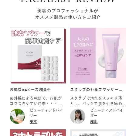
FACIALIST REVIEW
美容のプロフェッショナルが
オススメ製品と使い方をご紹介
お得な24ピース増量中
スクラブのセルフマッサージ
とパックの2つの機能
紫外線による乾燥で、お肌が
スクラブで汚れをスッキリ落
ゴワつきやすい時季・・・ フ
とし、パックで肌を引き締め
ェイシャリスト ファーメント
る 大人の毛穴悩み*にアプロー
ビューティアドバイ
ビューティアドバイ
パウダーaでつるつるなめらか
チする《シーボン マスクアウ
ザー
ザー
肌を目指しましょう！ また、
ェイクン》 （*毛穴悩み：汚れ
栗本
横山
2026年8月1日（土）より、数
古い角質による) 時間が経つ
量限定で24ピース増量キャン
とメイクが崩れ、毛穴が目立