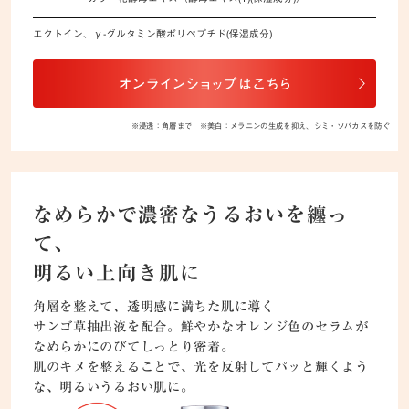
エクトイン、γ-グルタミン酸ポリペプチド(保湿成分)
※浸透：角層まで ※美白：メラニンの生成を抑え、シミ・ソバカスを防ぐ
なめらかで濃密なうるおいを纏っ
て、
明るい上向き肌に
角層を整えて、透明感に満ちた肌に導く
サンゴ草抽出液を配合。鮮やかなオレンジ色のセラムが
なめらかにのびてしっとり密着。
肌のキメを整えることで、光を反射してパッと輝くよう
な、明るいうるおい肌に。