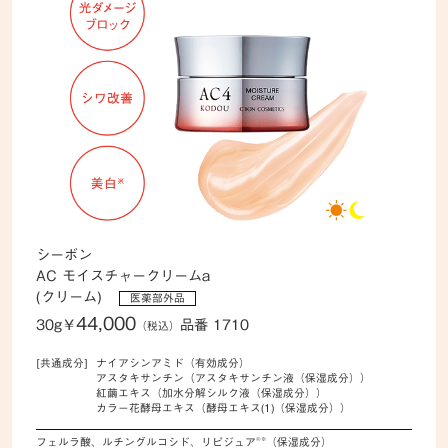
シーボン
AC モイスチャークリームa
(クリーム)
医薬部外品
44,000
30g
￥
品番 1710
（税込）
[共通成分]
ナイアシンアミド（有効成分）
アスタキサンチン（アスタキサンチン液（保湿成分））
紅繭エキス（加水分解シルク液（保湿成分））
カラー花酵母エキス（酵母エキス(1)（保湿成分））
®※
フェルラ酸、ルチングルコシド、リピジュア
（保湿成分）