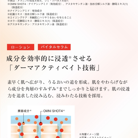
※美白：メラニンの生成を抑え、シミ・ソバカスを防ぐ
※OMNI SHOT4：ナイアシンアミド（有効成分）、アスタキサンチン液・加水分解シルク液・酵母エキス(1)
（保湿成分）
※ナイアシンアミド：有効成分
※紅繭エキス：加水分解シルク液（保湿成分）
※エイジングケア：年齢肌にハリやうるおいを与えること
※カラー花酵母エキス：酵母エキス(1)（保湿成分）
※アスタキサンチン：アスタキサンチン液（保湿成分）
成分を効率的に浸透
させる
※
「ダーマアクティベイト技術」
素早く肌へ広がり、うるおいの道を形成。肌をやわらげなが
ら成分を角層のすみずみ
までしっかりと届けます。肌の浸透
※
力を追求した浸み込む、浸みわたる技術を採用。
※角層イメージ図
※写真・イラストはイメージ