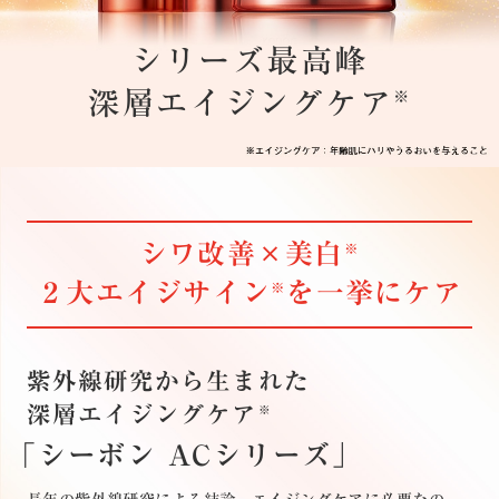
シリーズ最高峰
深層エイジングケア
※
シワ改善×美白
※
２大エイジサイン
を一挙にケア
※
紫外線研究から生まれた
深層エイジングケア
※
「シーボン ACシリーズ」