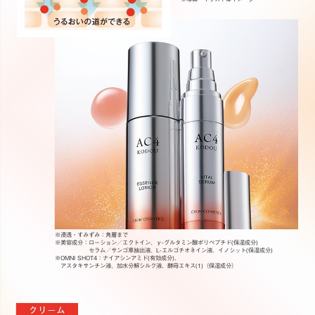
※浸透・すみずみ：角層まで
※美容成分：
ローション／エクトイン、γ-グルタミン酸ポリペプチド(保湿成分)
セラム／サンゴ草抽出液、L-エルゴチオネイン液、イノシット(保湿成分)
※OMNI SHOT4：ナイアシンアミド(有効成分)、
アスタキサンチン液、加水分解シルク液、酵母エキス(1)（保湿成分）