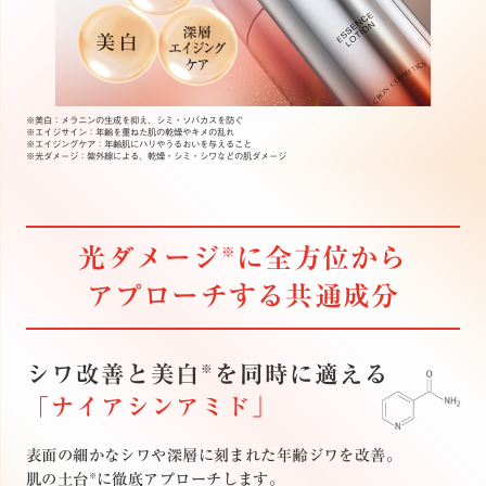
※美白：メラニンの生成を抑え、シミ・ソバカスを防ぐ
※エイジサイン：年齢を重ねた肌の乾燥やキメの乱れ
※エイジングケア：年齢肌にハリやうるおいを与えること
※光ダメージ：紫外線による、乾燥・シミ・シワなどの肌ダメージ
光ダメージ
に全方位から
※
アプローチする共通成分
シワ改善と美白
を同時に適える
※
「ナイアシンアミド」
表面の細かなシワや深層に刻まれた年齢ジワを改善。
肌の土台
に徹底アプローチします。
※