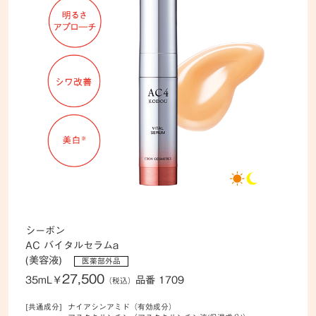
シーボン
AC バイタルセラムa
(美容液)
医薬部外品
27,500
35mL
￥
品番 1709
（税込）
[共通成分]
ナイアシンアミド（有効成分）