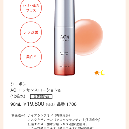
シーボン
AC エッセンスローションa
(化粧水)
医薬部外品
19,800
90mL
￥
品番 1708
（税込）
[共通成分]
ナイアシンアミド（有効成分）
アスタキサンチン（アスタキサンチン液(保湿成分)）
紅繭エキス（加水分解シルク液(保湿成分)）
カラー花酵母エキス（酵母エキス(1)(保湿成分)）