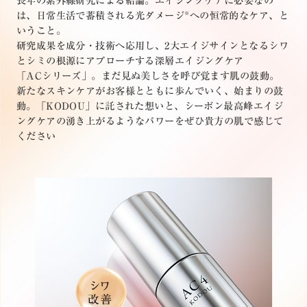
長年の紫外線研究による結論。エイジングケアに必要なの
は、日常生活で蓄積される光ダメージ
への恒常的なケア、と
※
いうこと。
研究成果を成分・技術へ応用し、2大エイジサインとなるシワ
とシミの根源にアプローチする深層エイジングケア
「ACシリーズ」。まだ見ぬ美しさを呼び覚ます肌の鼓動。
新たなスキンケアがお客様とともに歩んでいく、始まりの鼓
動。「KODOU」に託された想いと、シーボン最高峰エイジ
ングケアの湧き上がるようなパワーをぜひ貴方の肌で感じて
ください