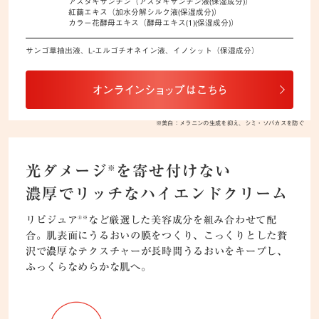
アスタキサンチン（アスタキサンチン液(保湿成分)）
紅繭エキス（加水分解シルク液(保湿成分)）
カラー花酵母エキス（酵母エキス(1)(保湿成分)）
サンゴ草抽出液、L-エルゴチオネイン液、イノシット（保湿成分）
※美白：メラニンの生成を抑え、シミ・ソバカスを防ぐ
光ダメージ
を寄せ付けない
※
濃厚でリッチなハイエンドクリーム
リピジュア
など厳選した美容成分を組み合わせて配
®※
合。肌表面にうるおいの膜をつくり、こっくりとした贅
沢で濃厚なテクスチャーが長時間うるおいをキープし、
ふっくらなめらかな肌へ。