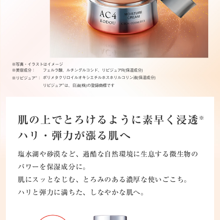
※写真・イラストはイメージ
※美容成分：
フェルラ酸、ルチングルコシド、リピジュアR(保湿成分)
®
※リピジュア
：
ポリメタクリロイルオキシエチルホスホリルコリン液(保湿成分)
®
リピジュア
は、日油(株)の登録商標です
肌の上でとろけるように素早く浸透
※
ハリ・弾力が漲る肌へ
塩水湖や砂漠など、過酷な自然環境に生息する微生物の
パワーを保湿成分に。
肌にスッとなじむ、とろみのある濃厚な使いごこち。
ハリと弾力に満ちた、しなやかな肌へ。