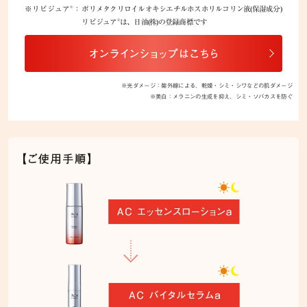
®
※リピジュア
：
ポリメタクリロイルオキシエチルホスホリルコリン液(保湿成分)
®
リピジュア
は、日油(株)の登録商標です
※光ダメージ：紫外線による、乾燥・シミ・シワなどの肌ダメージ
※美白：メラニンの生成を抑え、シミ・ソバカスを防ぐ