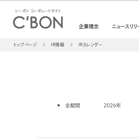
シーボン コーポレートサイト
企業理念
ニュースリリ
トップページ
IR情報
IRカレンダー
全期間
2026年