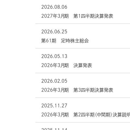
2026.08.06
2027年３月期 第１四半期決算発表
2026.06.25
第61期 定時株主総会
2026.05.13
2026年３月期 決算発表
2026.02.05
2026年３月期 第３四半期決算発表
2025.11.27
2026年３月期 第２四半期（中間期）決算説