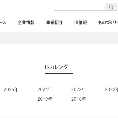
ース
企業情報
事業紹介
IR情報
ものづくり
IRカレンダー
2025年
2024年
2023年
2022
2019年
2018年