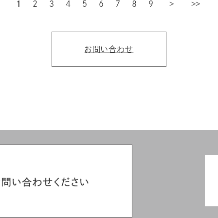
1
2
3
4
5
6
7
8
9
お問い合わせ