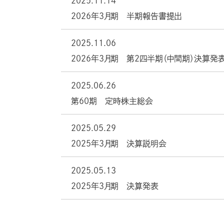
2025.11.14
2026年３月期 半期報告書提出
2025.11.06
2026年3月期 第2四半期（中間期）決算発
2025.06.26
第60期 定時株主総会
2025.05.29
2025年3月期 決算説明会
2025.05.13
2025年３月期 決算発表