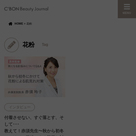
MENU
HOME
»
花粉
花粉
Tag
インタビュー
付着させない、すぐ落とす、そ
して･･･
教えて！赤須先生〜秋から初冬