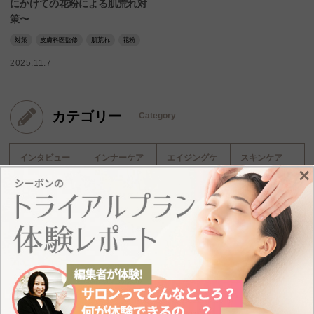
にかけての花粉による肌荒れ対
策〜
対策
皮膚科医監修
肌荒れ
花粉
2025.11.7
カテゴリー
Category
インタビュー
インナーケア
エイジングケ
スキンケア
×
ア