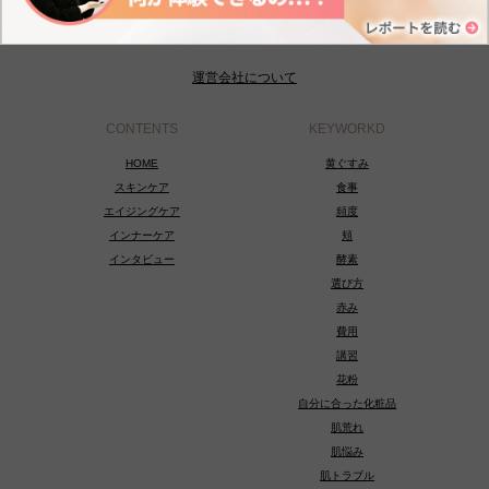
運営会社について
CONTENTS
KEYWORKD
HOME
黄ぐすみ
スキンケア
食事
エイジングケア
頻度
インナーケア
頬
インタビュー
酵素
選び方
赤み
費用
講習
花粉
自分に合った化粧品
肌荒れ
肌悩み
肌トラブル