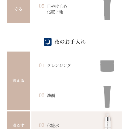
05
日やけ止め
守る
化粧下地
夜のお手入れ
01
クレンジング
調える
02
洗顔
03
化粧水
満たす