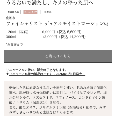
うるおいで満たし、キメの整った肌へ
化粧水
フェイシャリスト デュアルモイストローションQ
（税込 6,600円）
120
mL
（写真）
6,000円
（税込 14,300円）
300
mL
13,000円
*角質層まで
ご購入はこちら
リニューアルに伴い、販売終了となります。
★
リニューアル後の製品はこちら（2026年1月1日発売）
乾燥した肌に必要なうるおいを素早く補い、肌あれを防ぐ保湿化
粧水。肌が持つ水分保持能力に着目し、バイオヒアルロン酸、加
水分解シルク、ユズセラミド、ラフィノース、コンドロイチン硫
酸ナトリウム（保湿成分）を配合。
また、酵母エキス、ポリグルタミン酸（保湿成分）配合で、みず
みずしさとハリのある素肌をはぐくみます。