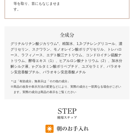
等を取り、首にもなじませま
す。
全成分
グリチルリチン酸ジカリウム*、精製水、1,3-ブチレングリコール、濃
グリセリン、スクワラン、モノオレイン酸ポリグリセリル、トレハロ
ース、ラフィノース、エデト酸三ナトリウム、コンドロイチン硫酸ナ
トリウム、酵母エキス（1）、ヒアルロン酸ナトリウム（2）、加水分
解シルク液、γ-グルタミン酸ポリペプチド、ユズセラミド、パラオキ
シ安息香酸ブチル、パラオキシ安息香酸メチル
＊は「有効成分」無表示は「その他の成分」
※商品の改良や表示方法の変更などにより、実際の成分と一部異なる場合がござい
ます。実際の成分は商品の表示をご覧ください
STEP
使用ステップ
朝のお手入れ