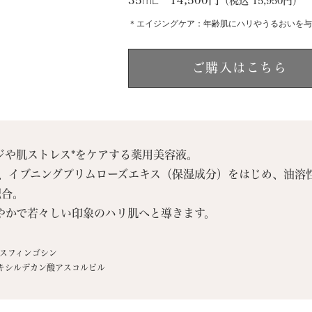
35
mL
14,500円
（税込 15,950円）
＊エイジングケア：年齢肌にハリやうるおいを与
ご購入はこちら
ジや肌ストレス*をケアする薬用美容液。
ン、イブニングプリムローズエキス（保湿成分）をはじめ、油溶
配合。
やかで若々しい印象のハリ肌へと導きます。
トスフィンゴシン
ヘキシルデカン酸アスコルビル