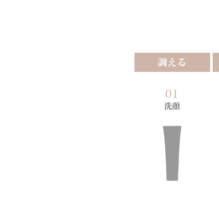
調える
01
洗顔