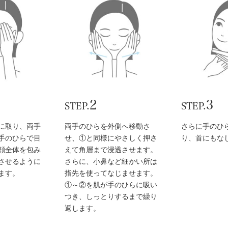
2
3
STEP.
STEP.
に取り、両手
両手のひらを外側へ移動さ
さらに手のひ
手のひらで目
せ、①と同様にやさしく押さ
り、首にもな
顔全体を包み
えて角層まで浸透させます。
させるように
さらに、小鼻など細かい所は
ます。
指先を使ってなじませます。
①～②を肌が手のひらに吸い
つき、しっとりするまで繰り
返します。