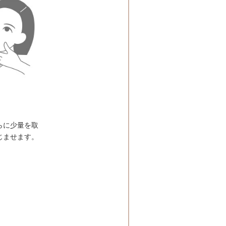
らに少量を取
じませます。