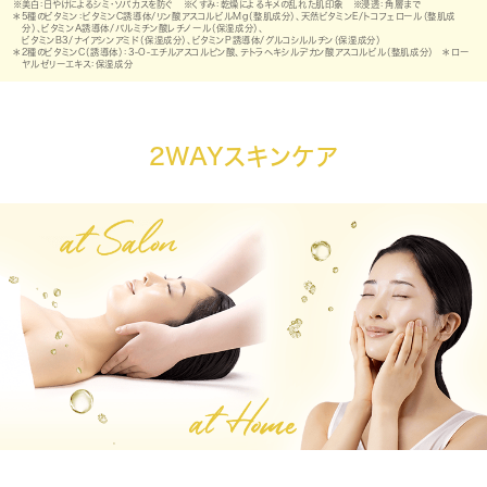
※美白：日やけによるシミ・ソバカスを防ぐ ※くすみ：乾燥によるキメの乱れた肌印象 ※浸透：角層まで
＊5種のビタミン：ビタミンC誘導体/リン酸アスコルビルMg（整肌成分）、天然ビタミンE/トコフェロール（整肌成
分）、ビタミンA誘導体/パルミチン酸レチノール（保湿成分）、
ビタミンB3/ナイアシンアミド（保湿成分）、ビタミンP誘導体/グルコシルルチン（保湿成分）
＊2種のビタミンC（誘導体）：3-O-エチルアスコルピン酸、テトラヘキシルデカン酸アスコルビル（整肌成分） ＊ロー
ヤルゼリーエキス：保湿成分
2WAYスキンケア