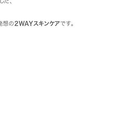
した、
。
発想の
2WAYスキンケア
です。