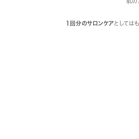
肌の
1回分のサロンケア
としてはも