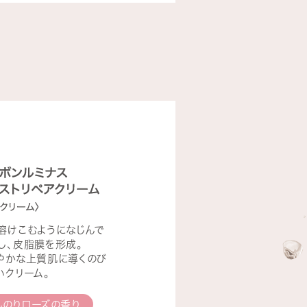
溶けこむようになじんで
し､皮脂膜を形成。
やかな上質肌に導くのび
いクリーム。
んのりローズの香り