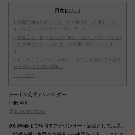
目次
[
非表示
]
1
就職活動を始めるとき、肌が敏感だった私に、母が
すすめてくれたのがシーボン でした。
2
化粧品は、食べるものと同じ。良いもので、ていね
いにお手入れしていれば、 必ず肌が応えてくれま
す。
3
私にとってシーボンのサロンはどこか安心できるサ
ードプレイス的な場所。
4
さいごに
シーボン公式アンバサダー
小野澤
様
@reina.onozawa
2022年春まで静岡でアナウンサー・記者として活躍、
ご結婚を機に退職され東京での生活をスタートされま