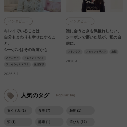
インタビュー
インタビュー
キレイでいることは
誰に会うときも気後れしない。
自分もまわりも幸せにするこ
シーボンで磨いた肌が、私の自
と。
信に。
シーボンはその近道かも
スキンケア
フェイシャリスト
洗顔
スキンケア
フェイシャリスト
2026.4.1
フェイシャルエステ
生活習慣
2026.5.1
人気のタグ
Popular Tag
黄ぐすみ (1)
食事 (7)
頻度 (1)
頬 (1)
酵素 (1)
選び方 (17)