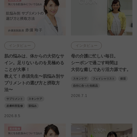
インタビュー
インタビュー
肌の悩みは、体からの大切なサ
母の介護に忙しい毎日。
イン。足りないものを見極める
シーボンで過ごす時間は
ことが大事！
大切な癒しであり活力源です。
教えて！赤須先生〜肌悩み別サ
スキンケア
フェイシャリスト
保湿
プリメントの選び方と摂取方
自分に合った化粧品
法〜
2026.7.1
サプリメント
スキンケア
皮膚科医監修
肌悩み
2026.8.5