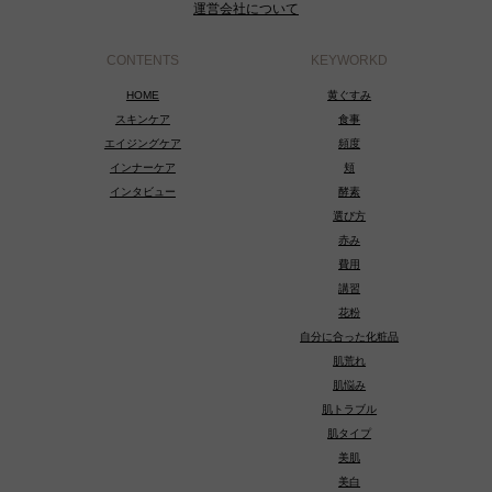
運営会社について
CONTENTS
KEYWORKD
HOME
黄ぐすみ
スキンケア
食事
エイジングケア
頻度
インナーケア
頬
インタビュー
酵素
選び方
赤み
費用
講習
花粉
自分に合った化粧品
肌荒れ
肌悩み
肌トラブル
肌タイプ
美肌
美白