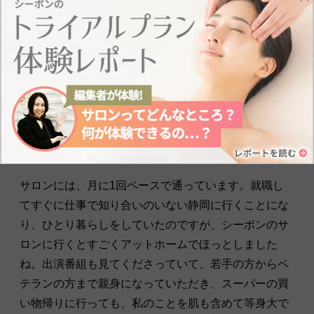
私にとってシーボンのサロンはどこか安
心できるサードプレイス的な場所。
—サロンへ通う頻度や、スタッフとの距離感はいかが
ですか。
サロンには、月に1回ペースで通っています。就職し
てすぐに仕事で知り合いのいない静岡に行くことにな
り、ひとり暮らしをしていたのですが、シーボンのサ
ロンに行くとすごくアットホームでほっとしました
ね。出演番組も見てくださっていて、若手の方からベ
テランの方まで親身になっていただき、スーパーの買
い物帰りに行っても、私のことを肌も含めて等身大で