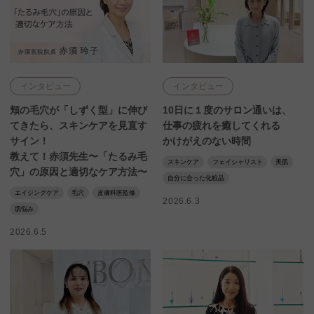
インタビュー
インタビュー
頬の毛穴が「しずく型」に伸び
10日に１度のサロン通いは、
てきたら、スキンケアを見直す
仕事の疲れを癒してくれる
サイン！
かけがえのない時間
教えて！赤須先生〜「たるみ毛
スキンケア
フェイシャリスト
美肌
穴」の原因と適切なケア方法〜
自分に合った化粧品
エイジングケア
毛穴
皮膚科医監修
2026.6.3
肌悩み
2026.6.5