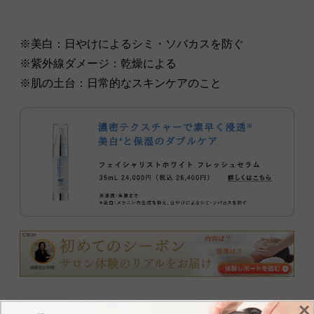
※美白：日やけによるシミ・ソバカスを防ぐ
※紫外線ダメージ：乾燥による
※肌の土台：日常的なスキンケアのこと
×