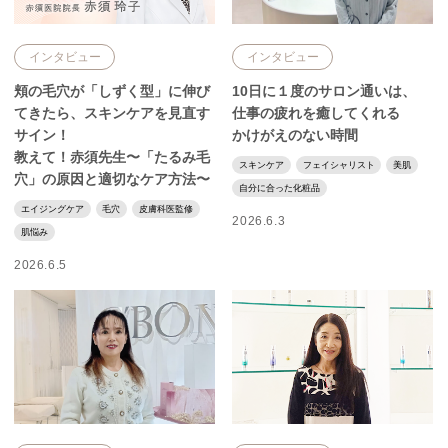
インタビュー
インタビュー
頬の毛穴が「しずく型」に伸び
10日に１度のサロン通いは、
てきたら、スキンケアを見直す
仕事の疲れを癒してくれる
サイン！
かけがえのない時間
教えて！赤須先生〜「たるみ毛
スキンケア
フェイシャリスト
美肌
穴」の原因と適切なケア方法〜
自分に合った化粧品
エイジングケア
毛穴
皮膚科医監修
2026.6.3
肌悩み
2026.6.5