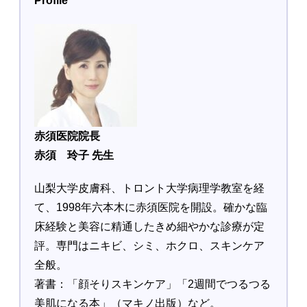
Profile
赤須医院院長
赤須 玲子 先生
山梨大学皮膚科、トロント大学病理学教室を経
て、1998年六本木に赤須医院を開設。確かな臨
床経験と美容に精通したきめ細やかな診療が定
評。専門はニキビ、シミ、ホクロ、スキンケア
全般。
著書：「顔そりスキンケア」「2週間でつるつる
美肌になる本」（マキノ出版）など。