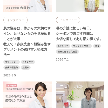
インタビュー
インタビュー
肌の悩みは、体からの大切なサ
母の介護に忙しい毎日。
イン。足りないものを見極める
シーボンで過ごす時間は
ことが大事！
大切な癒しであり活力源です。
教えて！赤須先生〜肌悩み別サ
スキンケア
フェイシャリスト
保湿
プリメントの選び方と摂取方
自分に合った化粧品
法〜
2026.7.1
サプリメント
スキンケア
皮膚科医監修
肌悩み
2026.8.5