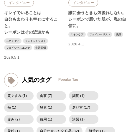
インタビュー
インタビュー
キレイでいることは
誰に会うときも気後れしない。
自分もまわりも幸せにするこ
シーボンで磨いた肌が、私の自
と。
信に。
シーボンはその近道かも
スキンケア
フェイシャリスト
洗顔
スキンケア
フェイシャリスト
2026.4.1
フェイシャルエステ
生活習慣
2026.5.1
人気のタグ
Popular Tag
黄ぐすみ (1)
食事 (7)
頻度 (1)
頬 (1)
酵素 (1)
選び方 (17)
赤み (2)
費用 (1)
講習 (1)
花粉 (1)
自分に合った化粧品 (32)
肌荒れ (1)