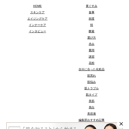
HOME
黄ぐすみ
スキンケア
食事
エイジングケア
頻度
インナーケア
頬
インタビュー
酵素
選び方
赤み
費用
講習
花粉
自分に合った化粧品
肌荒れ
肌悩み
肌トラブル
肌タイプ
美肌
美白
美容液
編集部おすすめ記事
種類