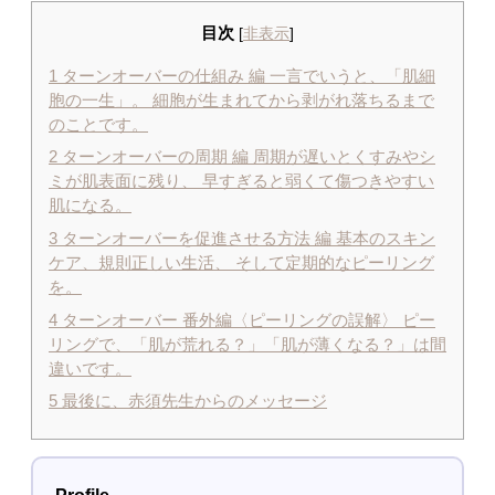
目次
[
非表示
]
1
ターンオーバーの仕組み 編 一言でいうと、「肌細
胞の一生」。 細胞が生まれてから剥がれ落ちるまで
のことです。
2
ターンオーバーの周期 編 周期が遅いとくすみやシ
ミが肌表面に残り、 早すぎると弱くて傷つきやすい
肌になる。
3
ターンオーバーを促進させる方法 編 基本のスキン
ケア、規則正しい生活、 そして定期的なピーリング
を。
4
ターンオーバー 番外編〈ピーリングの誤解〉 ピー
リングで、「肌が荒れる？」「肌が薄くなる？」は間
違いです。
5
最後に、赤須先生からのメッセージ