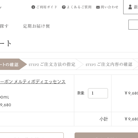
新
ご利用ガイド
よくあるご質問
問い合わせ
プ
探す
定期お届け便
ート
ーボン メルティボディエッセンス
￥9,68
数量:
00ｍL
9,680
小計
￥9,68