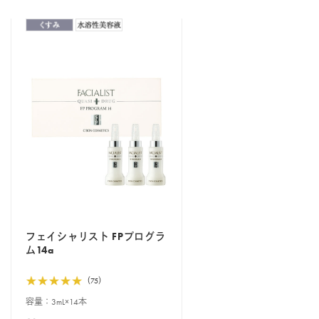
フェイシャリスト FPプログラ
ム14a
（75）
容量：3mL×14本