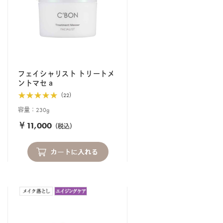
フェイシャリスト トリートメ
ントマセａ
（22）
容量：230g
￥11,000
（税込）