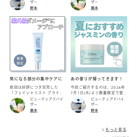
ホワイトスムージングエッセ
トラブルで肌悩みも深刻化…
ザー
ザー
らも必要なうるおいは守るた
フローラルの香り デリケート
ンス MDS ￥15,950（税込）
そんな悩みに寄り添う、毛穴
野本
栗本
め、つっぱり感のない、みず
な夏の肌をふんわりエアリー
です。 シーボン VCエッセンス
の目立ちにくい肌印象へ導く
みずしい仕上がりを適えま
な泡で包み込み、必要な潤い
MDaは、 水溶性でさらりと爽
美容液をご紹介します！ ご紹
す。 ◆3. フレッシュな個包装
は守りながらも優しい使用感
かな使い心地の薬用美白*美
介アイテム ☑シーボン スムー
タイプ 酵素は水分や空気に触
で洗い上げてくれます。洗う
容液です。 メラニンの生成を
スポアエッセンス MD 35ｍ
れると徐々に力が弱まってし
たびにホッとするような、心
抑制する有効成分ビタミンC誘
L/￥15,950 2026年7月1日
まうデリケートな成分です。
地いい香りに包まれます！ ■
導体*と 有効成分グリチルリチ
(水)より数量限定発売につき、
使う直前まで鮮度をキープで
フェイシャリスト クリアクレ
ン酸ジカリウムが配合されて
無くなり次第終了となります
きるよう、1回分ずつの使い切
イウォッシュ 「とにかく皮脂
いるため、 日やけによるシ
り個包装になっています。 め
テカリをどうにかした
ミ・ソバカスを防ぎ、肌を健
んどくさがりの私もこれだけ
い！」「毛穴のざらつきが気
かに保ちます。 シーボン ホ
は毎日欠かせない製品となっ
になる」という日はこれ一
ワイトスムージングエッセン
てます♪ ☆2026年8月1日よ
択！ • 特長： 3種のクレイ
ス MDSは、 油溶性で、乳液タ
り増量キャンペーンを開催し
*（カオリン、タナクラクレ
イプの薬用美白*美容液です。
気になる部分の集中ケアに
あの香りが帰ってきます！
ます☆ 通常製品フェイシャリ
イ、ベントナイト）を配合し
肌にスーッとなじみ、透明感
スト ファーメントパウダーa
た濃密吸着泡 • 洗い上がり：
前回は好評につき完売した
今回ご紹介するのは、2026年
のある美しい素肌へと導きま
168ピースが キャンペーン品
すっきり、透明感のあるクリ
「フェイシャリスト ブライト
7月1日(水)より数量限定で登
す。 有効成分水溶性プラセン
はなんと24ピース増量（約
アな肌 • 香り： 爽快なホワイ
アップエッセンスa」が2026
場する フェイシャリスト トリ
ビューティアドバイ
ビューティアドバイ
タエキスは、日やけによるメ
4,500円分）もオトク。 フェ
トジンジャーの香り *3種のク
年7月1日（水）再販！ 紫外線
ートメントブライトマセ アロ
ザー
ザー
ラニンの生成によるシミを防
イシャリスト ファーメントパ
レイ：洗浄補助成分 特長の違
による乾燥でお悩みがある方
マ 230g ￥12,100（税込）
栗本
野本
ぎます。 単品使いももちろん
ウダーa＜0.3g×168ピース
う3種のクレイが、毛穴の奥の
に♪ ご紹介アイテム ☑フェイ
です。 暑い日々が続き、スキ
ですが、ダブル使いもおすす
＞ ￥32,010 フェイシャリス
汚れや余分な皮脂を吸着して
シャリスト ブライトアップエ
ンケアがちょっぴり億劫にな
めです♪ ＊美白：日やけによ
ト ファーメントパウダーa＜
オフしてくれます。ホワイト
ッセンスａ 15g/￥6,600 ※
りがちな夏。 そんな季節こ
るシミ・ソバカスを防ぐ ＊ビ
もっと見る
0.3g×168ピース＋24ピース
ジンジャーの爽やかな香り
数量限定につき、なくなり次
そ、心ときめく香りで至福の
タミンC誘導体:リン酸L-アスコ
＞ ￥32,010 数量限定につ
が、夏のどんよりした気分ま