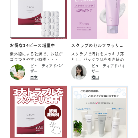
お得な24ピース増量中
スクラブのセルフマッサー
ジとパックの2つの機能
紫外線による乾燥で、お肌が
スクラブで汚れをスッキリ落
ゴワつきやすい時季・・・ フ
とし、パックで肌を引き締め
ェイシャリスト ファーメント
る 大人の毛穴悩み*にアプロー
ビューティアドバイ
ビューティアドバイ
パウダーaでつるつるなめらか
チする《シーボン マスクアウ
ザー
ザー
肌を目指しましょう！ また、
ェイクン》 （*毛穴悩み：汚れ
栗本
横山
2026年8月1日（土）より、数
古い角質による) 時間が経つ
量限定で24ピース増量キャン
とメイクが崩れ、毛穴が目立
ペーンも開催中。 無くなり次
ってくることがありません
第終了となりますので、お早
か？ 実はファンデーションと
めに！ ご紹介アイテム ☑フェ
皮脂が混ざり合い、毛穴に流
イシャリスト ファーメントパ
れ込んでしまうことで 起こる
ウダーa＜0.3g×168ピース＋
「毛穴落ち」が原因かもしれ
24ピース＞ ￥32,010
ません… 【毛穴落ちが起きる
原因】 ・皮脂の過剰分泌 ・乾
燥 ・肌のもたつき 汚れを落と
すスクラブケアと毛穴の引き