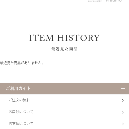
第終了となります。
クレンジングタイムを過ごし
powered by
ルビルマグネシウム
き、なくなり次第終売となる
でシャキッとリフレッシュさ
ませんか？ ◆「香りの王」ジ
ため、お早めにお求めくださ
せてくれます！ ■フェイシャ
ャスミンの濃厚な癒やし 今年
い おすすめの使用方法は♪ ☆
リスト シャイニーホイップウ
の限定マセは、華やかで濃
もこもこ泡洗顔☆ ①約５０～
ォッシュ 「忙しい朝はとにか
厚、そして甘く爽やかなジャ
８０㏄のぬるま湯（３６～４
く手軽さ優先」「泡立てるの
スミンの香り。 「香りの王」
０℃）を洗面器に入れます ③
は苦手！」という方の強い味
とも呼ばれる贅沢な香りに包
ITEM HISTORY
洗顔料を１．５㎝加えます ④
方がこちら。 • 特長： アルカ
まれながら、一日の汚れだけ
手のひら全体を使って繰り返
リ温泉成分*配合の、ワンプッ
でなく、夏の暑さをリフレッ
し洗面器の底をなでるように
シュで出るシルキー泡 • 洗い
シュさせてくれます。 ◆夏肌
最近見た商品
空気を含ませながら泡立てま
上がり： つるんと輝く、なめ
におすすめ！3種のクリアコン
す。 ⑤優しく泡で洗うように
らかな素肌 • 香り： 清潔感の
ディショニング成分*¹ 紫外線
洗顔してください 洗顔料はフ
あるフレッシュグリーンフロ
汗の影響を受けやすい夏の
最近見た商品がありません。
ェイシャリスト モイストベー
ーラルの香り *アルカリ温泉成
肌を、明るくクリアな印象へ
ルウォッシュ、フェイシャリ
分：炭酸水素Na（洗浄補助成
導く成分を配合しました。 持
スト クリアクレイウォッシュ
分） 古い角質を優しく和らげ
続性ビタミンC誘導体*²：乾燥
がおすすめです♪ くすみ*：汚
て落としてくれるので、ゴワ
から肌を守り、澄みわたるよ
れや古い角質による
つきがちな夏肌がパッと明る
ご利用ガイド
うな透明感をサポート。 キウ
くなります。泡で出てくるポ
イエキス：夏特有のどんより
ンプタイプなので、忙しい朝
としたくすみ*³に、明るくア
ご注文の流れ
の時短にも最適です。 ✨おす
プローチ。 ジュニパーベリー
すめの使い分けテクニック 贅
エキス*⁴：肌の濁り*³の原因
お届けについて
沢に使い分けるなら、こんな
に働きかけ、輝くような素肌
方法がおすすめです！ • 朝の
を叶えます。 とっても爽やか
洗顔： 時短＆メイクのりを良
お支払について
な香りで、夏の暑さをリフレ
くするために、泡で出る「シ