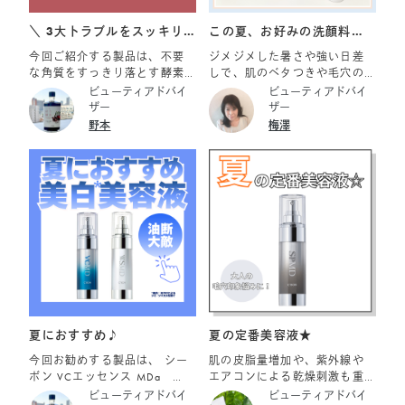
締めハリ感をUPするパックケ
アが 同時にできるスクラブ入
＼ 3大トラブルをスッキリ
この夏、お好みの洗顔料は
りパックでキメを整え ふっく
OFF！ ／
どのタイプ？
今回ご紹介する製品は、不要
ジメジメした暑さや強い日差
らなめらかな肌に整えましょ
な角質をすっきり落とす酵素
しで、肌のベタつきや毛穴の
う！ ◇特長 ・2種類のスクラ
洗顔料 フェイシャリスト ファ
詰まりが気になる季節です。
ビューティアドバイ
ビューティアドバイ
ブで古い角質汚れをスッキリ
ーメントパウダーa です。 お
「夏だからとにかくスッキリ
ザー
ザー
除去 ・パック効果によりふっ
肌の「ザラザラ（角栓）」
洗いたい！」と思う一方で、
野本
梅澤
くらとなめらかな肌へ ・週に1
「ゴワゴワ（くすみ*）」「詰
エアコンや紫外線ダメージに
～2回、簡単角質ケア ◇テクス
まり（毛穴）」にしっかりア
よる乾燥も気になりますよ
チャー やさしい肌あたりのス
プローチします。 ◆1. 酵素の
ね。 今回おススメする洗顔料
クラブとなめらかなクリーム
チカラでマイルドに分解オフ
は肌悩みやシーンにあわせて
―――――――――――――
タンパク質分解酵素「プロテ
選べる3タイプ。自分の肌タイ
― シーボン マスクアウェイク
アーゼ（整肌成分）」を採
プやその日の気分に合わせ
ン 80ｇ 8,800円（税込）
用。水だけでは落とせない不
て、お気に入りの1本を見つけ
要な古い角質（タンパク質）
てみてくださいね。 ■フェイ
を優しく分解して取り除きま
シャリスト モイストベールウ
す。糖質や脂質には反応しな
ォッシュ 「夏でも洗顔後は肌
いため、肌に負担をかけにく
がつっぱる」「エアコンの乾
いマイルドな仕様です。 ◆2.
燥が気になる」という方に
洗い上がりはしっかり「つる
は、こちらがイチオシです。
夏におすすめ♪
夏の定番美容液★
つる・しっとり」 昆布や干し
• 特長： アミノ酸系洗浄成分
今回お勧めする製品は、 シー
肌の皮脂量増加や、紫外線
柿にも含まれる保湿成分「マ
配合のエアリーな泡 • 洗い上
ボン VCエッセンス MDa
エアコンによる乾燥刺激も重
ンニトール」をプラス。不要
がり： しっとり、すべすべ •
￥15,950（税込） シーボン
なり、インナードライや毛穴
ビューティアドバイ
ビューティアドバイ
な汚れをしっかり落としなが
香り： みずみずしいグリーン