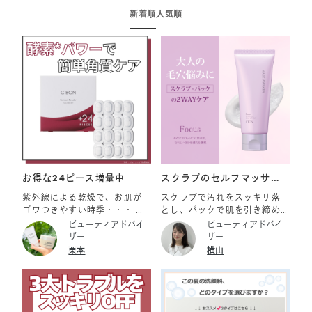
新着順
人気順
お得な24ピース増量中
スクラブのセルフマッサー
ジとパックの2つの機能
紫外線による乾燥で、お肌が
スクラブで汚れをスッキリ落
ゴワつきやすい時季・・・ フ
とし、パックで肌を引き締め
ェイシャリスト ファーメント
る 大人の毛穴悩み*にアプロー
ビューティアドバイ
ビューティアドバイ
パウダーaでつるつるなめらか
チする《シーボン マスクアウ
ザー
ザー
肌を目指しましょう！ また、
ェイクン》 （*毛穴悩み：汚れ
栗本
横山
2026年8月1日（土）より、数
古い角質による) 時間が経つ
量限定で24ピース増量キャン
とメイクが崩れ、毛穴が目立
ペーンも開催中。 無くなり次
ってくることがありません
第終了となりますので、お早
か？ 実はファンデーションと
めに！ ご紹介アイテム ☑フェ
皮脂が混ざり合い、毛穴に流