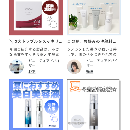
イシャリスト ファーメントパ
れ込んでしまうことで 起こる
ウダーa＜0.3g×168ピース＋
「毛穴落ち」が原因かもしれ
24ピース＞ ￥32,010
ません… 【毛穴落ちが起きる
原因】 ・皮脂の過剰分泌 ・乾
燥 ・肌のもたつき 汚れを落と
すスクラブケアと毛穴の引き
締めハリ感をUPするパックケ
アが 同時にできるスクラブ入
＼ 3大トラブルをスッキリ
この夏、お好みの洗顔料は
りパックでキメを整え ふっく
OFF！ ／
どのタイプ？
今回ご紹介する製品は、不要
ジメジメした暑さや強い日差
らなめらかな肌に整えましょ
な角質をすっきり落とす酵素
しで、肌のベタつきや毛穴の
う！ ◇特長 ・2種類のスクラ
洗顔料 フェイシャリスト ファ
詰まりが気になる季節です。
ビューティアドバイ
ビューティアドバイ
ブで古い角質汚れをスッキリ
ーメントパウダーa です。 お
「夏だからとにかくスッキリ
ザー
ザー
除去 ・パック効果によりふっ
肌の「ザラザラ（角栓）」
洗いたい！」と思う一方で、
野本
梅澤
くらとなめらかな肌へ ・週に1
「ゴワゴワ（くすみ*）」「詰
エアコンや紫外線ダメージに
～2回、簡単角質ケア ◇テクス
まり（毛穴）」にしっかりア
よる乾燥も気になりますよ
チャー やさしい肌あたりのス
プローチします。 ◆1. 酵素の
ね。 今回おススメする洗顔料
クラブとなめらかなクリーム
チカラでマイルドに分解オフ
は肌悩みやシーンにあわせて
―――――――――――――
タンパク質分解酵素「プロテ
選べる3タイプ。自分の肌タイ
― シーボン マスクアウェイク
アーゼ（整肌成分）」を採
プやその日の気分に合わせ
ン 80ｇ 8,800円（税込）
用。水だけでは落とせない不
て、お気に入りの1本を見つけ
要な古い角質（タンパク質）
てみてくださいね。 ■フェイ
を優しく分解して取り除きま
シャリスト モイストベールウ
す。糖質や脂質には反応しな
ォッシュ 「夏でも洗顔後は肌
いため、肌に負担をかけにく
がつっぱる」「エアコンの乾