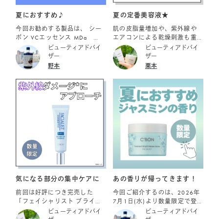
いマイルドな仕様です。 ◆2.
燥が気になる」という方に
洗い上がりはしっかり「つる
は、こちらがイチオシです。
夏におすすめ♪
夏の定番美容液★
つる・しっとり」 昆布や干し
• 特長： アミノ酸系洗浄成分
今回お勧めする製品は、 シー
肌の皮脂量増加や、紫外線
柿にも含まれる保湿成分「マ
配合のエアリーな泡 • 洗い上
ボン VCエッセンス MDa
エアコンによる乾燥刺激も重
ンニトール」をプラス。不要
がり： しっとり、すべすべ •
￥15,950（税込） シーボン
なり、インナードライや毛穴
ビューティアドバイ
ビューティアドバイ
な汚れをしっかり落としなが
香り： みずみずしいグリーン
ホワイトスムージングエッセ
トラブルで肌悩みも深刻化…
ザー
ザー
らも必要なうるおいは守るた
フローラルの香り デリケート
ンス MDS ￥15,950（税込）
そんな悩みに寄り添う、毛穴
野本
栗本
め、つっぱり感のない、みず
な夏の肌をふんわりエアリー
です。 シーボン VCエッセンス
の目立ちにくい肌印象へ導く
みずしい仕上がりを適えま
な泡で包み込み、必要な潤い
MDaは、 水溶性でさらりと爽
美容液をご紹介します！ ご紹
す。 ◆3. フレッシュな個包装
は守りながらも優しい使用感
かな使い心地の薬用美白*美
介アイテム ☑シーボン スムー
タイプ 酵素は水分や空気に触
で洗い上げてくれます。洗う
容液です。 メラニンの生成を
スポアエッセンス MD 35ｍ
れると徐々に力が弱まってし
たびにホッとするような、心
抑制する有効成分ビタミンC誘
L/￥15,950 2026年7月1日
まうデリケートな成分です。
地いい香りに包まれます！ ■
導体*と 有効成分グリチルリチ
(水)より数量限定発売につき、
使う直前まで鮮度をキープで
フェイシャリスト クリアクレ
ン酸ジカリウムが配合されて
無くなり次第終了となります
きるよう、1回分ずつの使い切
イウォッシュ 「とにかく皮脂
いるため、 日やけによるシ
り個包装になっています。 め
テカリをどうにかした
ミ・ソバカスを防ぎ、肌を健
んどくさがりの私もこれだけ
い！」「毛穴のざらつきが気
かに保ちます。 シーボン ホ
は毎日欠かせない製品となっ
になる」という日はこれ一
ワイトスムージングエッセン
てます♪ ☆2026年8月1日よ
択！ • 特長： 3種のクレイ
ス MDSは、 油溶性で、乳液タ
り増量キャンペーンを開催し
*（カオリン、タナクラクレ
イプの薬用美白*美容液です。
気になる部分の集中ケアに
あの香りが帰ってきます！
ます☆ 通常製品フェイシャリ
イ、ベントナイト）を配合し
肌にスーッとなじみ、透明感
スト ファーメントパウダーa
た濃密吸着泡 • 洗い上がり：
前回は好評につき完売した
今回ご紹介するのは、2026年
のある美しい素肌へと導きま
168ピースが キャンペーン品
すっきり、透明感のあるクリ
「フェイシャリスト ブライト
7月1日(水)より数量限定で登
す。 有効成分水溶性プラセン
はなんと24ピース増量（約
アな肌 • 香り： 爽快なホワイ
アップエッセンスa」が2026
場する フェイシャリスト トリ
ビューティアドバイ
ビューティアドバイ
タエキスは、日やけによるメ
4,500円分）もオトク。 フェ
トジンジャーの香り *3種のク