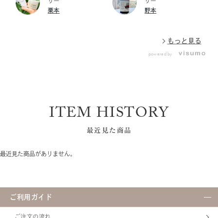
年7月1日（水）再販！ 紫外線
ートメントブライトマセ アロ
ザー
ザー
ラニンの生成によるシミを防
イシャリスト ファーメントパ
レイ：洗浄補助成分 特長の違
による乾燥でお悩みがある方
マ 230g ￥12,100（税込）
栗本
野本
ぎます。 単品使いももちろん
ウダーa＜0.3g×168ピース
う3種のクレイが、毛穴の奥の
に♪ ご紹介アイテム ☑フェイ
です。 暑い日々が続き、スキ
ですが、ダブル使いもおすす
＞ ￥32,010 フェイシャリス
汚れや余分な皮脂を吸着して
シャリスト ブライトアップエ
ンケアがちょっぴり億劫にな
めです♪ ＊美白：日やけによ
ト ファーメントパウダーa＜
オフしてくれます。ホワイト
ッセンスａ 15g/￥6,600 ※
りがちな夏。 そんな季節こ
るシミ・ソバカスを防ぐ ＊ビ
もっと見る
0.3g×168ピース＋24ピース
ジンジャーの爽やかな香り
数量限定につき、なくなり次
そ、心ときめく香りで至福の
タミンC誘導体:リン酸L-アスコ
＞ ￥32,010 数量限定につ
が、夏のどんよりした気分ま
第終了となります。
クレンジングタイムを過ごし
powered by
ルビルマグネシウム
き、なくなり次第終売となる
でシャキッとリフレッシュさ
ませんか？ ◆「香りの王」ジ
ため、お早めにお求めくださ
せてくれます！ ■フェイシャ
ャスミンの濃厚な癒やし 今年
い おすすめの使用方法は♪ ☆
リスト シャイニーホイップウ
の限定マセは、華やかで濃
もこもこ泡洗顔☆ ①約５０～
ォッシュ 「忙しい朝はとにか
厚、そして甘く爽やかなジャ
８０㏄のぬるま湯（３６～４
く手軽さ優先」「泡立てるの
スミンの香り。 「香りの王」
０℃）を洗面器に入れます ③
は苦手！」という方の強い味
とも呼ばれる贅沢な香りに包
ITEM HISTORY
洗顔料を１．５㎝加えます ④
方がこちら。 • 特長： アルカ
まれながら、一日の汚れだけ
手のひら全体を使って繰り返
リ温泉成分*配合の、ワンプッ
でなく、夏の暑さをリフレッ
し洗面器の底をなでるように
シュで出るシルキー泡 • 洗い
最近見た商品
シュさせてくれます。 ◆夏肌
空気を含ませながら泡立てま
上がり： つるんと輝く、なめ
におすすめ！3種のクリアコン
す。 ⑤優しく泡で洗うように
らかな素肌 • 香り： 清潔感の
ディショニング成分*¹ 紫外線
最近見た商品がありません。
洗顔してください 洗顔料はフ
あるフレッシュグリーンフロ
汗の影響を受けやすい夏の
ェイシャリスト モイストベー
ーラルの香り *アルカリ温泉成
肌を、明るくクリアな印象へ
ルウォッシュ、フェイシャリ
分：炭酸水素Na（洗浄補助成
導く成分を配合しました。 持
スト クリアクレイウォッシュ
分） 古い角質を優しく和らげ
続性ビタミンC誘導体*²：乾燥
がおすすめです♪ くすみ*：汚
て落としてくれるので、ゴワ
から肌を守り、澄みわたるよ
ご利用ガイド
れや古い角質による
つきがちな夏肌がパッと明る
うな透明感をサポート。 キウ
くなります。泡で出てくるポ
イエキス：夏特有のどんより
ンプタイプなので、忙しい朝
ご注文の流れ