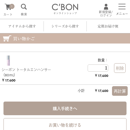
1
新規登録/
オンラインショップ
メニュー
検索
カート
ログイン
アイテムから探す
シリーズから探す
定期お届け便
買い物かご
数量：
シーボン トータルエンハンサー
（80ｍL）
￥17,600
￥17,600
小計
￥17,600