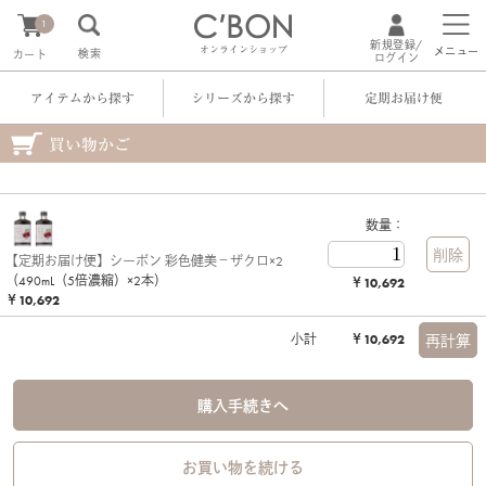
1
新規登録/
オンラインショップ
メニュー
検索
カート
ログイン
アイテムから探す
シリーズから探す
定期お届け便
買い物かご
数量：
【定期お届け便】シーボン 彩色健美－ザクロ×2
（490mL（5倍濃縮）×2本）
￥10,692
￥10,692
小計
￥10,692