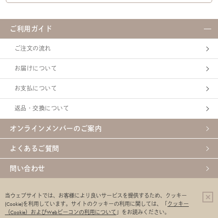
ご利用ガイド
ご注文の流れ
お届けについて
お支払について
返品・交換について
オンラインメンバーのご案内
よくあるご質問
問い合わせ
ご利用環境について
各種規約・方針
当ウェブサイトでは、お客様により良いサービスを提供するため、クッキー
(Cookie)を利用しています。
サイトのクッキーの利用に関しては、「
クッキー
特定商取引法に基づく表示
【定期購入】特定商取引法に基づく表示
（Cookie）およびWebビーコンの利用について
」をお読みください。