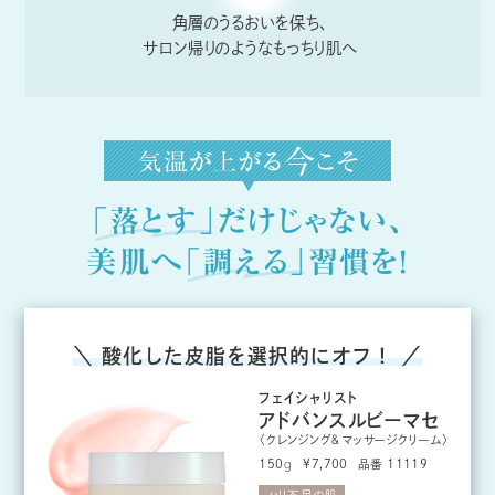
角層のうるおいを保ち、
サロン帰りのようなもっちり肌へ
「落とす」
だけじゃない、
美肌へ
「調える」
習慣を！
＼ 酸化した皮脂を選択的にオフ！ ／
フェイシャリスト
アドバンスルビーマセ
〈クレンジング＆マッサージクリーム〉
150
g
品番 11119
¥7,700
ハリ不足の肌