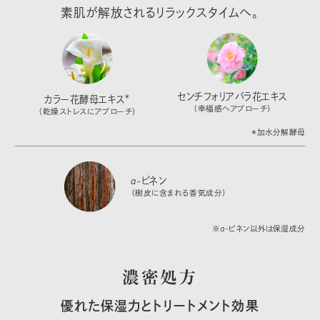
素肌が解放されるリラックスタイムへ。
センチフォリアバラ花エキス
＊
カラー花酵母エキス
（幸福感へアプローチ）
（乾燥ストレスにアプローチ）
＊加水分解酵母
α-ピネン
（樹皮に含まれる香気成分）
※α-ピネン以外は保湿成分
濃密処方
優れた保湿力とトリートメント効果