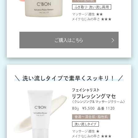
ふき取り・洗い流し両用
マッサージ適性 ★★
メイクなじみの早さ ★★★
ご購入はこちら
＼ 洗い流しタイプで素早くスッキリ！ ／
フェイシャリスト
リフレッシングマセ
〈クレンジング＆マッサージクリーム〉
80
g
品番 1120
¥5,500
普通～混合肌・脂性肌
洗い流しタイプ
マッサージ適性 ★
メイクなじみの早さ ★★★