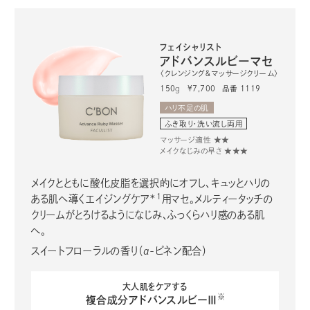
フェイシャリスト
アドバンスルビーマセ
〈クレンジング＆マッサージクリーム〉
150
g
品番 1119
¥7,700
ハリ不足の肌
ふき取り・洗い流し両用
マッサージ適性 ★★
メイクなじみの早さ ★★★
メイクとともに酸化皮脂を選択的にオフし、キュッとハリの
＊1
ある肌へ導くエイジングケア
用マセ。メルティータッチの
クリームがとろけるようになじみ、ふっくらハリ感のある肌
へ。
スイートフローラルの香り（α-ピネン配合）
大人肌をケアする
※
複合成分アドバンスルビーⅢ