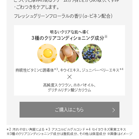
・ごわつきをケアします。
フレッシュグリーンフローラルの香り（α-ピネン配合）
明るいクリアな肌へ導く
※
3種のクリアコンディショニング成分
＊3
＊4
持続性ビタミンC誘導体
、キウイエキス、ジュニパーベリーエキス
高純度スクワラン、ホホバオイル、
グリチルリチン酸ジカリウム
ご購入はこちら
＊2 汚れや古い角質による ＊3 アスコルビルグルコシド ＊4 セイヨウネズ果実エキス
※3種のクリアコンディショニング成分は整肌成分、その他は保湿成分 ※画像はイメージ