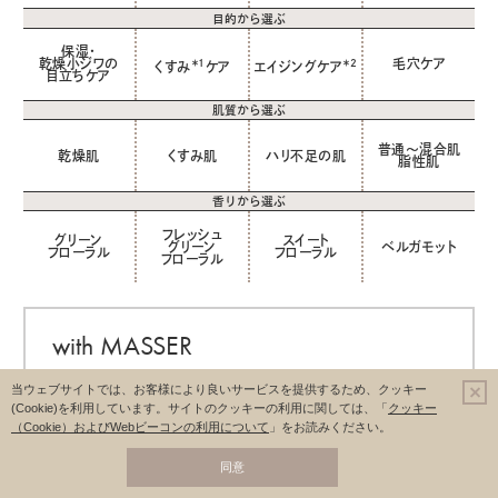
目的から選ぶ
保湿・
乾燥小ジワの
毛穴ケア
＊1
＊2
くすみ
ケア
エイジングケア
目立ちケア
肌質から選ぶ
普通～混合肌
乾燥肌
くすみ肌
ハリ不足の肌
脂性肌
香りから選ぶ
フレッシュ
グリーン
スイート
グリーン
ベルガモット
フローラル
フローラル
フローラル
with MASSER
シルクタッチで肌にやさしいふき取り用タオル。長い毛足で汚れをサ
当ウェブサイトでは、お客様により良いサービスを提供するため、クッキー
ッと吸い取ります。水またはぬるま湯で濡らし、軽く絞ってお使いくだ
(Cookie)を利用しています。
サイトのクッキーの利用に関しては、「
クッキー
さい。
（Cookie）およびWebビーコンの利用について
」をお読みください。
同意
シーボン