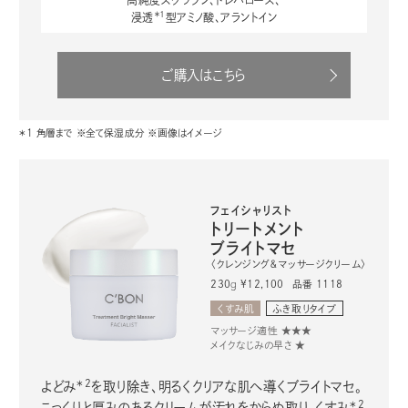
＊1
浸透
型アミノ酸、アラントイン
ご購入はこちら
＊1 角層まで ※全て保湿成分 ※画像はイメージ
フェイシャリスト
トリートメント
ブライトマセ
〈クレンジング＆マッサージクリーム〉
230
g
品番 1118
¥12,100
くすみ肌
ふき取りタイプ
マッサージ適性 ★★★
メイクなじみの早さ ★
＊2
よどみ
を取り除き、明るくクリアな肌へ導くブライトマセ。
＊2
こっくりと厚みのあるクリームが汚れをからめ取り、くすみ