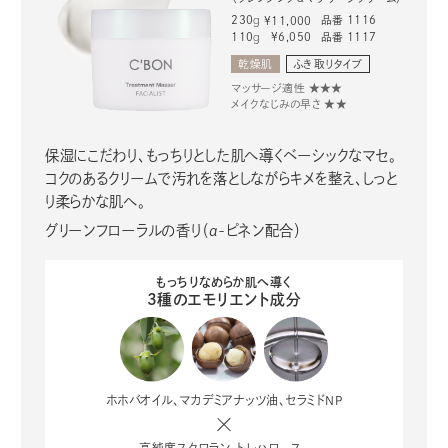
230
g
品番 1116
¥11,000
110
g
品番 1117
¥6,050
乾燥肌
ふき取りタイプ
マッサージ適性 ★★★
メイクなじみの早さ ★★
保湿にこだわり、もっちりとした肌へ導くベーシックなマセ。
コクのあるクリームで汚れを落としながらキメを整え、しっと
り柔らかな肌へ。
グリーンフローラルの香り（α-ピネン配合）
もっちりなめらか肌へ導く
3種のエモリエント成分
ホホバオイル、マカデミアナッツ油、セラミドNP
高純度スクワラン、トレハロース、