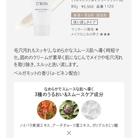
80
g
品番 1120
¥5,500
普通～混合肌・脂性肌
洗い流しタイプ
マッサージ適性 ★
メイクなじみの早さ ★★★
毛穴汚れもスッキリ。なめらかなスムース肌へ導く時短マ
セ。固めのクリームが素早く肌になじんでメイクや毛穴汚れ
を取り除き、スルッと洗い流します。
ベルガモットの香り（α-ピネン配合）
なめらかでスムースな肌へ導く
3種のうるおい＆スムースケア成分
ノイバラ果実エキス、アーチチョーク葉エキス、ポリグルタミン酸