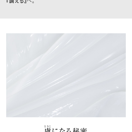
『
調
える』
へ。
とりこ
虜
になる秘密