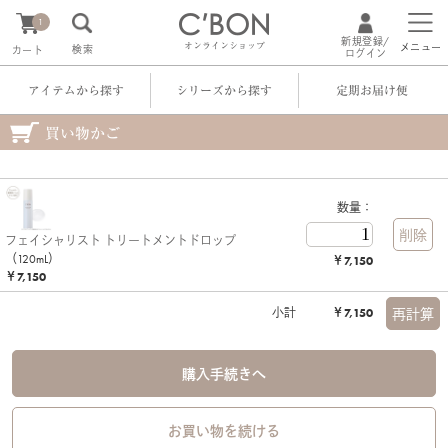
1
新規登録/
オンラインショップ
メニュー
検索
カート
ログイン
アイテムから探す
シリーズから探す
定期お届け便
買い物かご
数量：
フェイシャリスト トリートメントドロップ
（120mL）
￥7,150
￥7,150
小計
￥7,150