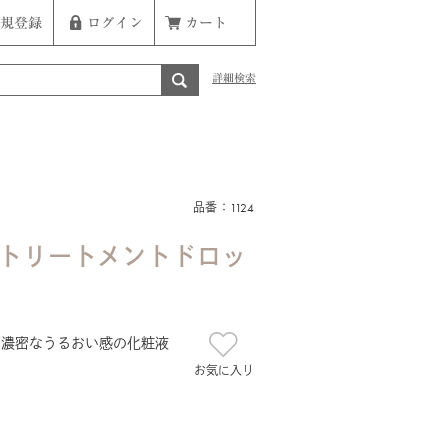
規登録
ログイン
カート
詳細検索
品番：1124
 トリートメントドロッ
、濃密なうるおい感の化粧液
お気に入り