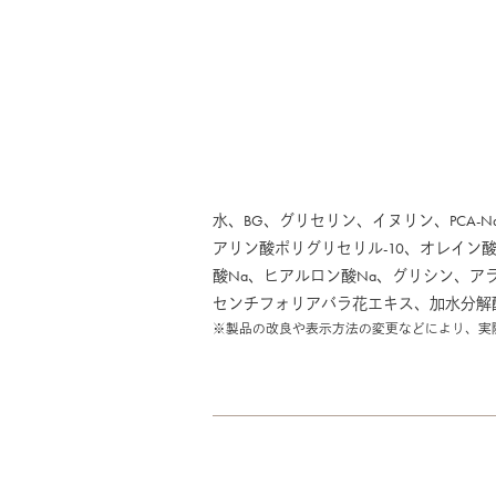
水、BG、グリセリン、イヌリン、PCA-N
アリン酸ポリグリセリル-10、オレイン
酸Na、ヒアルロン酸Na、グリシン、ア
センチフォリアバラ花エキス、加水分解
※製品の改良や表示方法の変更などにより、実