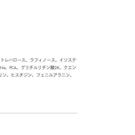
酸Na、トレハロース、ラフィノース、イソステ
a、PCA、グリチルリチン酸2K、クエン
ロリン、ヒスチジン、フェニルアラニン、