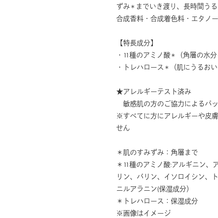
ずみ
までいき渡り、長時間うる
＊
合成香料・合成着色料・エタノ
【特長成分】
・11種のアミノ酸
（角層の水分
＊
・トレハロース
（肌にうるおい
＊
★アレルギーテスト済み
敏感肌の方のご協力によるパッ
※すべてに方にアレルギーや皮
せん
＊肌のすみずみ：角層まで
＊11種のアミノ酸:アルギニン
リン、バリン、イソロイシン、
ニルアラニン(保湿成分）
＊トレハロース：保湿成分
※画像はイメージ