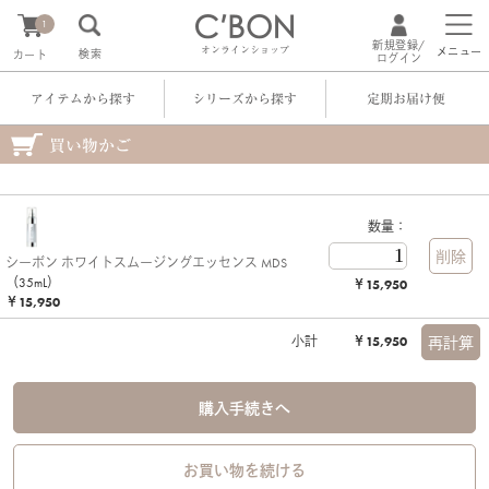
1
新規登録/
オンラインショップ
メニュー
検索
カート
ログイン
アイテムから探す
シリーズから探す
定期お届け便
買い物かご
数量：
シーボン ホワイトスムージングエッセンス MDS
（35mL）
￥15,950
￥15,950
小計
￥15,950