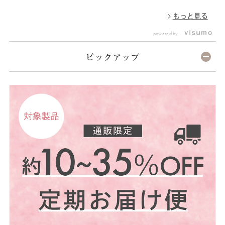
下は肌荒れに繋がることも…。
方も多いのではないでしょう
し
夏の汗・皮脂トラブルの先回り
か。 肌がゆらぐ前にオススメ
っ
もっと見る
対策には、やさしくゆらぎをケ
したいのが、 肌あれを防ぎ、
ラ
アしてくれる《シーボン アセ
デリケートでゆらぎがちな肌を
で
powered by
ンディングエッセンス MDa》
積極ケアする薬用美容液 「シ
「
がおすすめです！ 肌バランス
ーボン アセンディングエッセ
M
を調えることで知られる保湿成
ンス MDa 35mL （医薬部外
つ
ピックアップ
分「シソエキス」を配合した美
品）￥15,950」 乾燥による刺
ず
容液で、乾燥による刺激やダメ
激やダメージから肌を守るシソ
液です。
ージから肌を護ってくれます。
エキス（保湿成分）を厳選。
ス
有効成分である「アラントイン
さらにヒト型セラミド*をはじ
よ
*」や、肌のバリア機能をサポ
めとするうるおい成分がバリア
お
ートする保湿成分もしっかりと
機能をサポートし、かさつきを
けて
配合！ べたつきが気になる時
和らげます。 揺らぎやすいこ
用
期にも使いやすい、なめらかな
の時期には必須アイテム！ 是
①
テクスチャーです♪ *シソエキ
非お試しください♪ *ヒト型セ
手
ス：シソエキス(1) *アラント
ラミド：N-ステアロイルフィ
す
イン：有効成分
トスフィンゴシン、N-ステア
中
ロイルジヒドロスフィンゴシ
ら
ン、ヒドロキシステアリルフィ
両
トスフィンゴシン
て
④
よ
②
ゆ