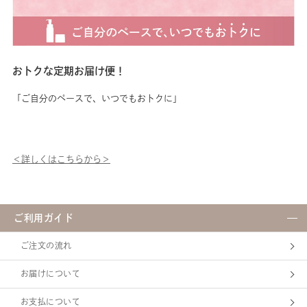
っ
き
C
ュ
す！ ぜひお試し
美
おトクな定期お届け便！
カ
「ご自分のペースで、いつでもおトクに」
＜詳しくはこちらから＞
ご利用ガイド
ご注文の流れ
お届けについて
お支払について