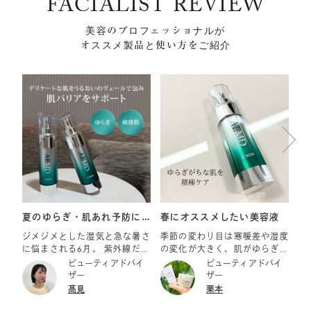
FACIALIST REVIEW
美容のプロフェッショナルが
オススメ製品と使い方をご紹介
夏のゆらぎ・肌あれ予防に
春にオススメしたい美容液
う
おすすめの美容液
ッ
ジメジメとした湿気と急な暑さ
季節の変わり目は寒暖差や湿度
今
に悩まされる6月。 紫外線だけ
の変化が大きく、肌がゆらぎ
に
でなく、流れる汗や過剰な皮脂
すい時期・・・ さらに花粉の
な
ビューティアドバイ
ビューティアドバイ
によって、私たちが思っている
影響による乾燥なども重なり、
差
ザー
ザー
以上に肌は過酷な環境に晒され
いつものスキンケアだけでは追
ー
髙見
栗本
ています。 肌のバリア機能低
いつかず、肌トラブルを感じる
と