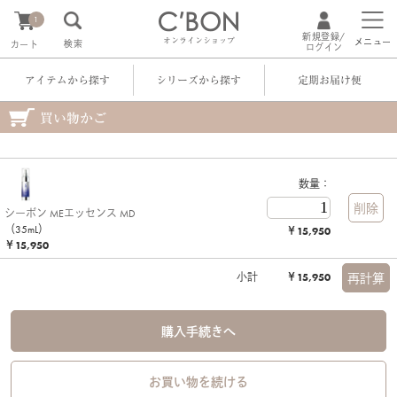
1
新規登録/
オンラインショップ
メニュー
検索
カート
ログイン
アイテムから探す
シリーズから探す
定期お届け便
買い物かご
数量：
シーボン MEエッセンス MD
（35mL）
￥15,950
￥15,950
小計
￥15,950