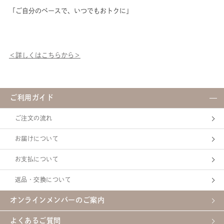
です。
～ 使い方Point！ ～ 顔
「ご自分のペースで、いつでもおトクに」
………………………………………………
手が乾いた状態で使用します。
………………………………………………
フェイシャリスト トリートメ
………………………………………………
ントブライトマセを適量（サク
……… 【あわせて使いたい！美
ランボ大／直径約2cmの立体）
肌の相棒】 シーボン クレンジ
とり、顔全体にていねいにのば
＜詳しくはこちらから＞
ングタオル ￥1,870（税込）
します。お肌への摩擦を避ける
シルクのようななめらかな肌ざ
為にも適量を使用しましょう！
わりで、クレンジング料をすっ
指の腹でクルクルと円を描くよ
きりふき取るタオル。 シルク
うに、マッサージしながらなじ
のようになめらかな肌ざわりの
ませます。クリームが透明にな
ご利用ガイド
タオルでマセをスッキリふき取
り(←ココがポイント！)、十分
り ぬるま湯で濡らし、軽く絞
に汚れとなじんだら、ティッシ
ご注文の流れ
った状態で肌をこすらないよう
ュペーパーなどでおさえるよう
にお使いください。
にして、やさしくふき取りま
………………………………………………
す。 その後、ぬるま湯で軽く
お届けについて
………………………………………………
洗い流し、洗顔料で洗顔しま
………………………………………………
す。 ふき取りにシーボン クレ
お支払について
……… 【HOW TO USE】 顔
ンジングタオルを使用すると、
手が乾いた状態で使用します。
より効果的です♪ シルクのよ
返品・交換について
フェイシャリスト トリートメ
うになめらかな肌ざわりのタオ
ントマセａを適量（サクランボ
ルでマセをスッキリふき取り
オンラインメンバーのご案内
大／直径約2cmの立体）とり、
ぬるま湯で濡らし、軽く絞った
顔全体にていねいにのばしま
状態で肌をこすらないようにお
す。 指の腹でクルクルと円を
使いください。 毎日のお手入
よくあるご質問