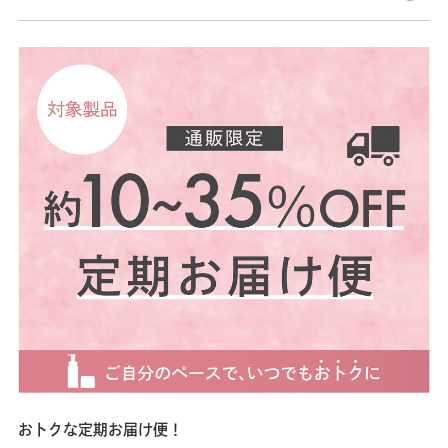
ール 高純度スクワラン（保湿
う想いからたどり着いた、シー
り
成分）を贅沢に配合。コクのあ
ボンのクレンジングはまるで楽
品
るクリームが肌の上でとろける
器を調律するように、やさし
メ
ように馴染み、なめらかなオイ
く、角層のコンディションを調
￥
ル状へと変化します。メイク汚
えるアイテムへ 肌の汚れはし
リ
れだけでなく、毛穴に詰まった
っかり落とすのに負担が少な
11
皮脂まで優しく浮き上がらせて
く、使用後の肌は柔らかで明る
方
オフ。洗い流した後は、まるで
くなったように感じていただけ
用
スキンケア後かのような、吸い
るはず ＼ フェイシャリスト
ト
付くようなもっちり肌に出会え
トリートメントブライトマセの
（
ます。 ◆厳選された美容成分
特長 ／ ♡高純度スクワラン
立
を凝縮 エモリエント成分＊：
（保湿成分）を配合したこっく
に
ホホバ種子油、マカデミアナッ
りと厚みのあるテクスチャー
ク
ツ油、セラミドNPを配合。豊
♡マッサージをしながらゆっく
ー
かなうるおいで肌を包み込み、
りとクリームが肌になじみ、メ
リ
キメの整った健やかな状態へ導
イクはもちろん、汚れや古い角
れ
きます。 センチフォリアバラ
質によるくすみ・ごわつき・皮
ー
花エキス(保湿成分)やカラー花
脂汚れをからめ取りしっかりオ
て
酵母エキス＊が、使うたびに肌
フ ♡マセ共通、使用後に素肌
そ
のコンディションを調えます。
がつっぱりにくく、もっちり！
し
◆マッサージにも最適なテクス
♡3種のクリアコンディショニ
レ
チャー 指すべりが非常に良
ング成分配合で(アスコルビル
に
く、摩擦を抑えながらじっくり
グルコシド、キウイエキス、セ
オ
マッサージができるのも魅力。
イヨウネズ果実エキス (整肌成
的
おトクな定期お届け便！
合成着色料・エタノール不使用
分))明るくクリアな印象の肌へ