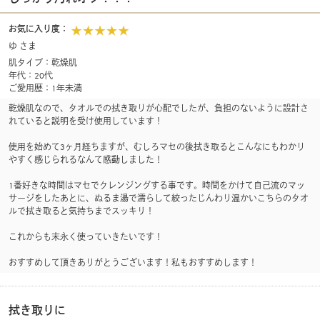
お気に入り度：
ゆ さま
肌タイプ：乾燥肌
年代：20代
ご愛用歴：1年未満
乾燥肌なので、タオルでの拭き取りが心配でしたが、負担のないように設計さ
れていると説明を受け使用しています！
使用を始めて3ヶ月経ちますが、むしろマセの後拭き取るとこんなにもわかり
すく感じられるなんて感動しました！
1番好きな時間はマセでクレンジングする事です。時間をかけて自己流のマッ
サージをしたあとに、ぬるま湯で濡らして絞ったじんわり温かいこちらのタオ
ルで拭き取ると気持ちまでスッキリ！
これからも末永く使っていきたいです！
おすすめして頂きありがとうございます！私もおすすめします！
拭き取りに