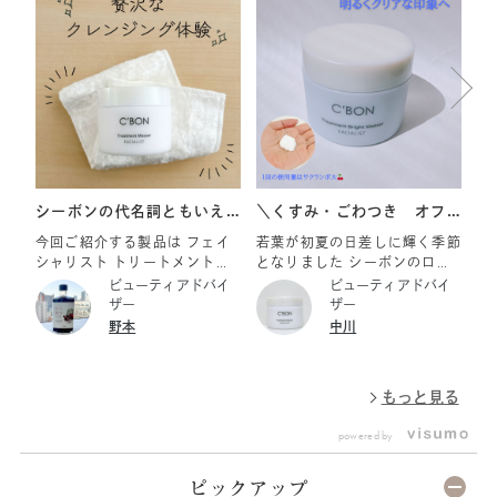
シーボンの代名詞ともいえ
＼くすみ・ごわつき オフ
汚
る、贅沢なクレンジング体
／
っ
今回ご紹介する製品は フェイ
若葉が初夏の日差しに輝く季節
日
シャリスト トリートメントマ
となりました シーボンのロン
か
験
セａ 230g ￥11,000（税
グセラー製品、マセの中でもこ
グ
ビューティアドバイ
ビューティアドバイ
込） フェイシャリスト トリー
の季節に是非お使いいただきた
過
ザー
ザー
トメントマセａ 110g
い『フェイシャリスト トリー
な
野本
中川
￥6,050（税込） です。 メイ
トメントブライトマセ』をご紹
因
クを落とす時間を「至福のトリ
介♪ ～ What's MASSER ～
ます。 フェ
ートメントタイム」へ。 乾燥
素肌を痛めている原因の一つは
ー
もっと見る
による小ジワを目立たなくする
摩擦や皮脂の取りすぎなど、肌
負
（効能評価試験済み）、もっち
に負担のかかるクレンジング
し
powered by
りとした素肌を導くベーシック
洗顔にあるといわれています。
ク
なマセをご紹介します。 ◆保
毎日のことだからこそ、できる
・
湿にこだわり抜いた、潤いのベ
限り負担をかけたくない、とい
い
ピックアップ