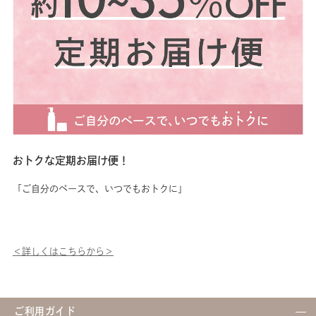
ドライになりやすい肌に。 秋
アします。 使用する際は、微
ン
は、紫外線による乾燥ダメージ
振動があるので、強く押し当て
方
を受けた肌に。 一年を通じ
ず、肌に優しく密着させること
すめで
て、どんな季節の肌悩みにも寄
がポイントです。スキンクリー
マ
り添ってくれる万能さも魅力の
ナー デラックスのアタッチメ
グ
一つ！ メイクをしている日
ント部分を肌に密着させ滑らせ
ク
も、肌を休ませている日も、い
ます。肌から離す時は、すくい
𓈒𓏸
つでも使える優しさでマセはで
あげるイメージで行っていただ
きています！🙆‍♀️ 頑張れる日は
くと、クレンジングクリームを
２度マセも💎 そして、《スキ
取りやすいです。 まだまだ、
ンクリーナー デラックス》を
汗や皮脂が気になる季節… ク
使うこと🌿 クリーナーサロン
レンジング後のプラスワンケア
でもフェイシャルケア後には毎
はいかがですか？🍂 ※くす
おトクな定期お届け便！
度使われているプロアイテムで
み：汚れや古い角質による
す。 これを使いこなせば、あ
「ご自分のペースで、いつでもおトクに」
なたもマセラー！←🥺 クリー
ナーの使い方も紹介しているの
で ぜひチェックしてくださ
い。
＜詳しくはこちらから＞
ご利用ガイド