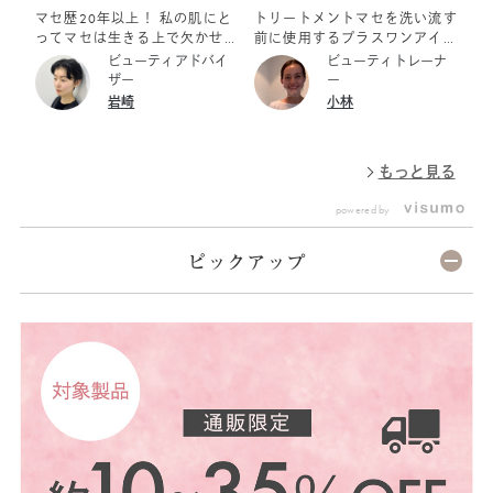
メマセについて！
テム
マセ歴20年以上！ 私の肌にと
トリートメントマセを洗い流す
［
ってマセは生きる上で欠かせな
前に使用するプラスワンアイテ
メ
い酸素のようなもの！ 日々の
ム2品をご紹介させていただき
［
ビューティアドバイ
ビューティトレーナ
スキンケアに手離せない存在。
ます。 まずは、「シーボン ク
ル
ザー
ー
それが、このマセシリーズで
レンジングタオル」です。 こ
思
崎
小林
す。 《フェイシャリスト トリ
ちらは、クレンジング料をすっ
ー
ートメンマセa》 入社以来、ず
きりふき取るタオルです。 シ
足度
っと愛用し続けている相棒のよ
ルクのようになめらかな肌ざわ
っ
もっと見る
うなアイテムです🖤 全国のフ
りで気持ちのいいタオルです♪
ク
ェイシャリストサロンでも、東
ぬるま湯で濡らし軽く絞った状
ャ
powered by
洋式トリートメントの際に欠か
態で、肌をこすらないように優
ア
さず使用されているこのマセ◎
しくクレンジング料を拭き取り
必
クレンジングもでき、肌をほぐ
ます。使用後のクレンジングタ
す。 メイクを使
ピックアップ
すマッサージもでき、うるおい
オルは、ぬるま湯で優しくすす
も
を守る保湿もでき、 一番肌に
いでください。洗濯機の使用も
セ
ダメージを与えやすい落とすケ
可です。 次は、「スキンクリ
ッ
アなのに、美肌を維持するのに
ーナー デラックス」です。 こ
くり！ 古
ありがたすぎる存在😆 落とす
ちらは、クレンジングクリーム
が
のではなく、「調える」という
で表面に浮き上がった汚れをす
す
のが本当にピッタリ！ 冬は、
くい取る、電動のスキンクリー
っ
冷たい空気で乾燥したこわばっ
ナーです。 汚れとなじんだク
寝
た肌に。 春は、季節の変わり
レンジングクリームをしっかり
マ
目のゆらぎがちな肌に。 夏
キャッチして、毛穴の詰まりに
ス
は、汗や皮脂がでて、インナー
よるザラつきや、くすみ*をケ
し