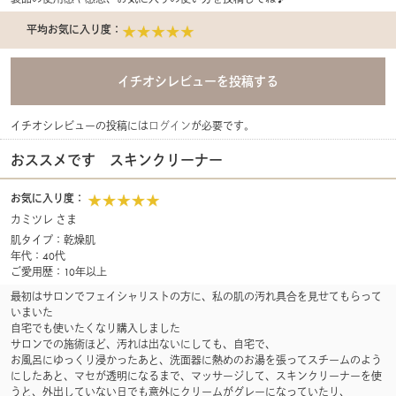
平均お気に入り度：
イチオシレビューの投稿には
ログイン
が必要です。
おススメです スキンクリーナー
お気に入り度：
カミツレ さま
肌タイプ：乾燥肌
年代：40代
ご愛用歴：10年以上
最初はサロンでフェイシャリストの方に、私の肌の汚れ具合を見せてもらって
いまいた
自宅でも使いたくなり購入しました
サロンでの施術ほど、汚れは出ないにしても、自宅で、
お風呂にゆっくり浸かったあと、洗面器に熱めのお湯を張ってスチームのよう
にしたあと、マセが透明になるまで、マッサージして、スキンクリーナーを使
うと、外出していない日でも意外にクリームがグレーになっていたり、