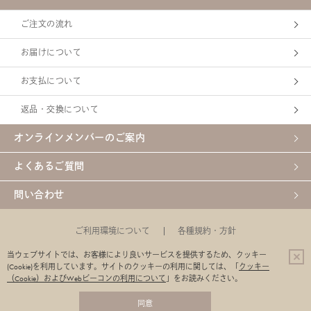
ご注文の流れ
お届けについて
お支払について
返品・交換について
オンラインメンバーのご案内
よくあるご質問
問い合わせ
ご利用環境について
各種規約・方針
特定商取引法に基づく表示
【定期購入】特定商取引法に基づく表示
当ウェブサイトでは、お客様により良いサービスを提供するため、クッキー
(Cookie)を利用しています。
サイトのクッキーの利用に関しては、「
クッキー
企業サイト
（Cookie）およびWebビーコンの利用について
」をお読みください。
同意
© C'BON Co.,Ltd.