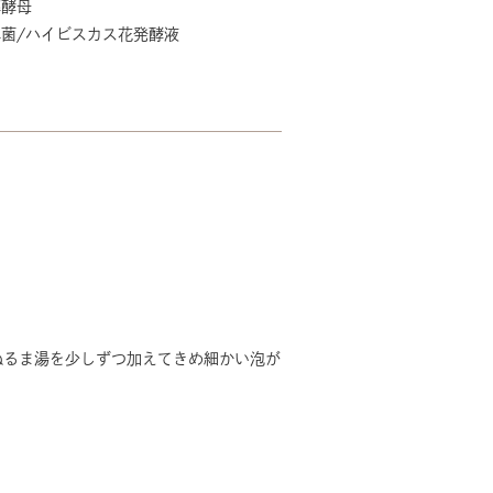
解酵母
菌/ハイビスカス花発酵液
ぬるま湯を少しずつ加えてきめ細かい泡が