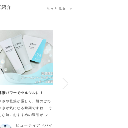
ご紹介
もっと見る
酵素パワーでツルツルに！
酵素洗顔でつるつるむきタマゴ
透明
肌
寒さや乾燥が厳しく、肌のごわ
洗顔では落としきれない毎日蓄
今年
つきが気になる時期ですね... そ
積する汚れ、きちんと落として
フェ
んな時におすすめの製品が フェ
いますか？ ↓↓こんなお肌のお悩
ウォ
イシャリスト ファーメントパウ
みがある方↓↓ ☑肌のざらつき ☑
￥5,
ビューティアドバイ
ビューティアドバイ