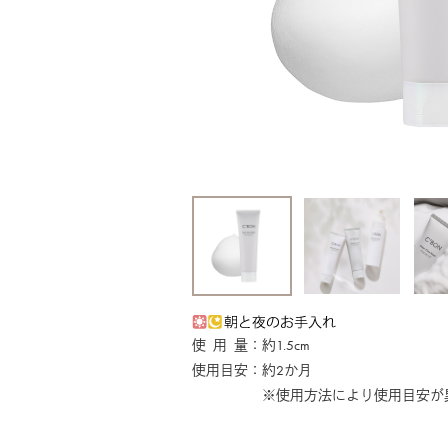
使 用 量：約1.5cm
使用目安：約2か月
※使用方法により使用目安が異