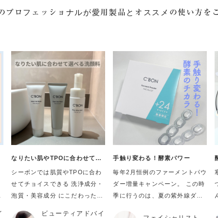
のプロフェッショナルが
愛用製品とオススメの使い方を
なりたい肌やTPOに合わせて選
手触り変わる！酵素パワー
べる洗顔3種
シーボンでは肌質やTPOに合わ
毎年2月恒例のファーメントパウ
せてチョイスできる 洗浄成分・
ダー増量キャンペーン。 この時
泡質・美容成分 にこだわった3
季に行うのは、夏の紫外線ダメ
種の洗顔料をご用意していま
ージ*を経て冬の乾燥で新陳代謝
イ
ビューティアドバイ
フェイシャリスト