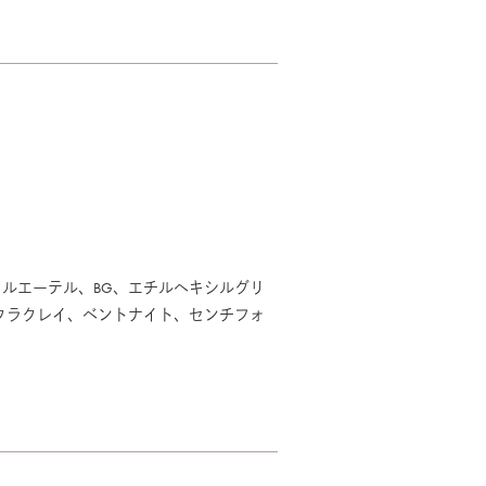
リルエーテル、BG、エチルヘキシルグリ
タナクラクレイ、ベントナイト、センチフォ