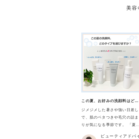
美容
この夏、お好みの洗顔料はどの
タイプ？
ジメジメした暑さや強い日差し
で、肌のベタつきや毛穴の詰ま
りが気になる季節です。 「夏だ
からとにかくスッキリ洗いた
ビューティアドバ