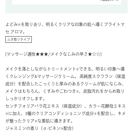
よどみ
を取り去り、明るくクリアな印象の肌へ導くブライトマ
※
セ アロマ。
ふき取りタイプ
[マッサージ適性★★★/メイクなじみの早さ★☆☆]
メイクを落としながらトリートメント
できる、明るい印象へ導
※
くクレンジング&マッサージクリーム。 高純度スクワラン（保湿
成分）を配合したこっくりと厚みのあるクリームが肌になじみ、
メイクはもちろん、くすみやごわつき
、皮脂汚れをからめ取り
※
しっかりオフします。
センチフォリアバラ花エキス（保湿成分）、カラー花酵母エキス
に加え、3種のクリアコンディショニング成分
を配合し、キメ
※
※
が整ったクリア
な素肌に導きます。
※
ジャスミンの香り（α-ピネン
配合）
※