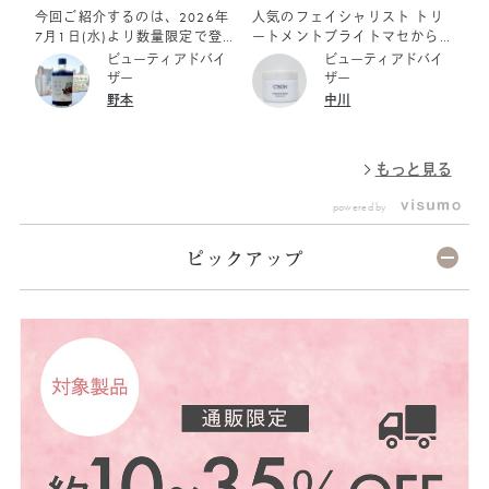
り
雅
今回ご紹介するのは、2026年
人気のフェイシャリスト トリ
じ
7月1日(水)より数量限定で登
ートメントブライトマセから、
い
で
場する フェイシャリスト トリ
「ジャスミンの香り」が数量限
は
ビューティアドバイ
ビューティアドバイ
ートメントブライトマセ アロ
定にて新登場‼ 暑さや湿度で肌
んか？ そ
ザー
ザー
マ 230g ￥12,100（税込）
も心も不快を感じやすい夏 そ
な
野本
中川
です。 暑い日々が続き、スキ
んな夏のストレスを「香りの
る
ンケアがちょっぴり億劫になり
王」と称されるジャスミンの優
ア
がちな夏。 そんな季節こそ、
美で爽やかな香りでリフレッシ
7
もっと見る
心ときめく香りで至福のクレン
ュしませんか♪ ジャスミンは
「
ジングタイムを過ごしません
香りが良いだけでなく、気分も
メ
powered by
か？ ◆「香りの王」ジャスミ
落ち着くような心地よさと同時
のご
ンの濃厚な癒やし 今年の限定
に、前向きな気持ちを思い出さ
大
マセは、華やかで濃厚、そして
せてくれるそうです。幸福感
優
ピックアップ
甘く爽やかなジャスミンの香
高揚感のある香りで心地よいク
ジ
り。 「香りの王」とも呼ばれ
レンジングタイムお過ごしくだ
「
る贅沢な香りに包まれながら、
さい♡ また、夏は汗や皮脂の
り
一日の汚れだけでなく、夏の暑
分泌が増え、紫外線対策のため
心
さをリフレッシュさせてくれま
に日やけ止めを塗ったりと、肌
温
す。 ◆夏肌におすすめ！3種の
に汚れが残りやすくなります。
を
クリアコンディショニング成分
夏こそクレンジングケアを強化
しょう
*¹ 紫外線や汗の影響を受け
して皮脂汚れやメイク汚れを肌
こ
すい夏の肌を、明るくクリアな
に残さないようにしましょう
か
印象へ導く成分を配合しまし
フェイシャリスト トリートメ
レ
た。 持続性ビタミンC誘導体
ントブライトマセ アロマ
一
*²：乾燥から肌を守り、澄みわ
230g ￥12,100 ※数量限定
サ