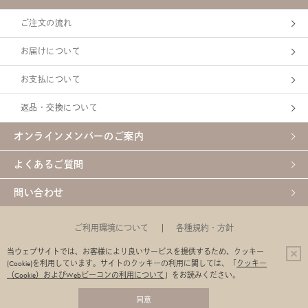
レゼント品はご注文確定後、発
贅
送の際に追加しますので、 ご
着
ご注文の流れ
注文画面・ご注文完了メールで
で
は表示されません ※数量限定
いた
品およびプレゼント品は、なく
な
お届けについて
なり次第終了 ※キャンペー
だ
ン・特典内容は予告なく変更と
花
お支払について
なる場合があります ※お一人
でお
様合計2特典まで
心
返品・交換について
癒
素
オンラインメンバーのご案内
に
と
身
よくあるご質問
*
肌
問い合わせ
シ
燥
足
ご利用環境について
各種規約・方針
ウ
特定商取引法に基づく表示
【定期購入】特定商取引法に基づく表示
子
当ウェブサイトでは、お客様により良いサービスを提供するため、クッキー
(Cookie)を利用しています。
サイトのクッキーの利用に関しては、「
クッキー
企業サイト
（Cookie）およびWebビーコンの利用について
」をお読みください。
同意
© C'BON Co.,Ltd.