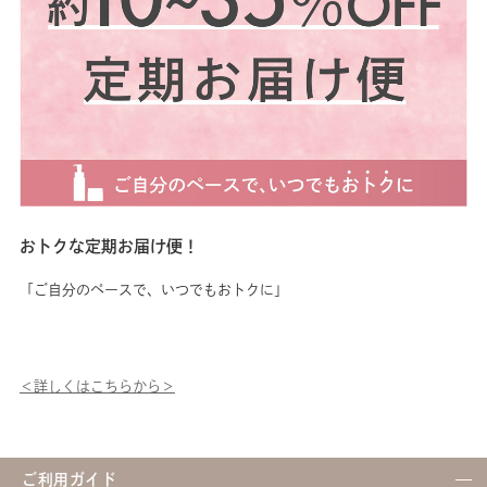
たるような透明感をサポート。
のため、なくなり次第終了
す
キウイエキス：夏特有のどんよ
～ マセセットキャンペーン開
え
りとしたくすみ*³に、明るくア
催 ～ 2025年7月1日(火)
の
プローチ。 ジュニパーベリー
～ 8月31日(日) 期間中、1回
*
エキス*⁴：肌の濁り*³の原因
のご注文で対象のマセを2個ご
に
に働きかけ、輝くような素肌を
購入ごとに ・シルクタッチで
か
叶えます。 とっても爽やかな
優しい肌ざわりのクレンジング
れます。
香りで、夏の暑さをリフレッシ
タオル ピンク(数量限定/非売
ィ
ュしながらお肌を調えていきま
品) ・夏の旅行や帰省にもオス
ケ
しょう！ *¹3種のクリアコンデ
スメのフェイシャリスト トリ
ン
ィショニング成分は整肌成分
ートメントマセa 10g こちらの
注目！ ✅ 
*²持続性ビタミンC誘導体：ア
2点をプレゼント♪ こちらのフ
導
おトクな定期お届け便！
スコルビルグルコシド *³くす
ェイシャリスト トリートメン
燥
み、肌の濁り：汚れや古い角質
トブライトマセ アロマもキャ
う
「ご自分のペースで、いつでもおトクに」
による *⁴ジュニパーベリーエ
ンペーン対象製品♪ ※電話注
ウ
キス：セイヨウネズ果実エキス
文でのご利用は2025年8月30
く
※数量限定のためなくなり次第
日（土）18：00まで ※他キャ
チ
終了となりますので、気になる
ンペーンとの併用はできませ
ス
方はぜひお早めにチェックして
ん。オンライショップをご利用
に
＜詳しくはこちらから＞
くださいね！
の場合、 対象のマセを2個ご購
な
入の際は、マセセットキャンペ
す。 他にも、肌
ーンを優先的に適用いたします
分
※キャンペーン対象のお買い物
バ
は一度の精算に限ります ※プ
ト
ご利用ガイド