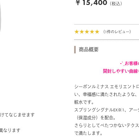
￥15,400
（税込）
（1件のレビュー）
商品概要
-ˋˏお客
開封しやすい曲線
シーボンルミナス エモリエント
い、幸福感に満たされたような
粧水です。
スプリングシグナルEX※1、ア
てなじませます
（保湿成分）を配合。
さらりとしてべたつかないテク
なります
で満たします。