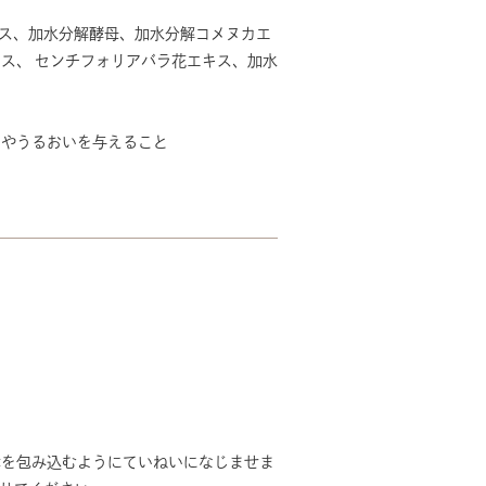
キス、加水分解酵母、加水分解コメヌカエ
ス、 センチフォリアバラ花エキス、加水
リやうるおいを与えること
体を包み込むようにていねいになじませま