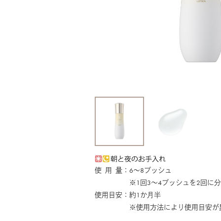
使 用 量：6～8プッシュ
※1回3～4プッシュを2回に分け
使用目安：約1か月半
※使用方法により使用目安が異