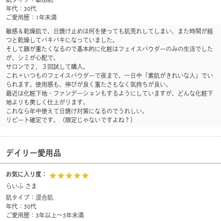
肌タイプ：敏感肌
年代：30代
ご愛用歴：1年未満
敏感＆乾燥肌で、日焼け止めは何を使っても肌荒れしてしまい、また時間が経
つと乾燥してバキバキになっていました。
そして顔が重たくなるので基本的に化粧はフェイスパウダーのみの生活でした
が、シミが心配で。
サロンで２，３回試して購入。
これ＋いつものフェイスパウダーで夜まで、一日中「素肌がきれいな人」でい
られます。使用感も、伸びが良く重たさもなく気持ちが良い。
最近は化粧下地・ファンデーションもするようにしていますが、どんな化粧下
地よりも美しく仕上がります。
これなら年中使えて日焼け対策になるのでうれしい。
リピート確定です。（限定じゃないですよね？）
デイリー愛用品
お気に入り度：
らいふ さま
肌タイプ：混合肌
年代：50代
ご愛用歴：3年以上～5年未満