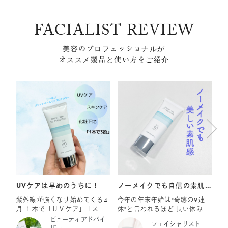
FACIALIST REVIEW
美容のプロフェッショナルが
オススメ製品と使い方をご紹介
UVケアは早めのうちに！
ノーメイクでも自信の素肌
紫
感✨
6
紫外線が強くなり始めてくる4
今年の年末年始は"奇跡の9連
梅
月 １本で「ＵＶケア」「スキ
休"と言われるほど 長い休みの
外
ンケア」「化粧下地」の機能を
方も多いのでは。 休日くらい
て
ビューティアドバイ
フェイシャリスト
集約した「シーボン ブライト
はメイクから解放されて、 肌
事