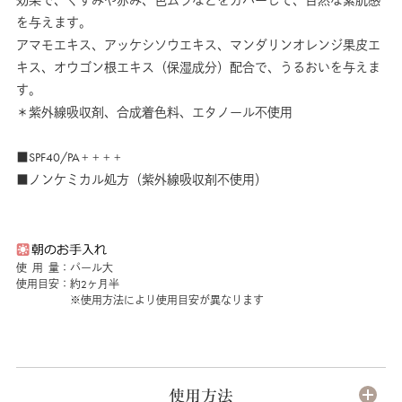
効果で、くすみや赤み、色ムラなどをカバーして、自然な素肌感
を与えます。
アマモエキス、アッケシソウエキス、マンダリンオレンジ果皮エ
キス、オウゴン根エキス（保湿成分）配合で、うるおいを与えま
す。
＊紫外線吸収剤、合成着色料、エタノール不使用
■SPF40/PA
＋＋＋＋
■ノンケミカル処方（紫外線吸収剤不使用）
使 用 量：パール大
使用目安：約2ヶ月半
※使用方法により使用目安が異なります
使用方法