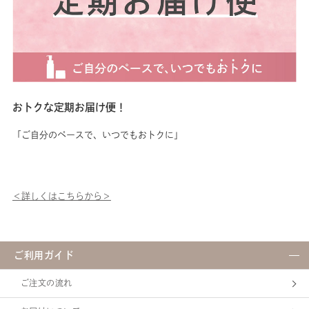
ト フレッシュセラムマスクC”
“フェイシャリスト ブライ
トスティックセラム(非売品)”
などをプレゼント！ ブライト
アップキャンペーンの詳細はオ
ンラインショップをご確認くだ
さい♪
┈┈┈┈┈┈┈┈┈┈┈┈ *カ
バー：メイクアップ効果による
おトクな定期お届け便！
*ノンケミカル処方：紫外線吸
収剤不使用
「ご自分のペースで、いつでもおトクに」
＜詳しくはこちらから＞
ご利用ガイド
ご注文の流れ