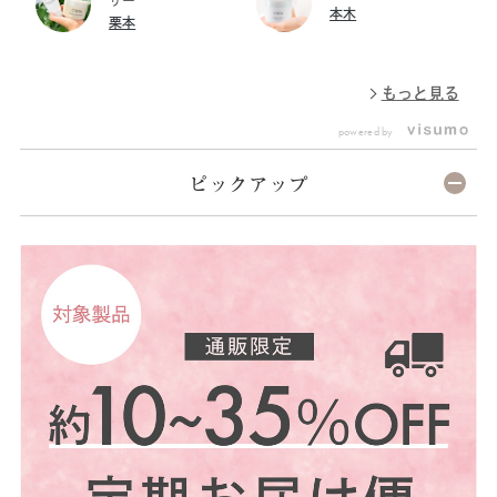
ザー
本木
ベール UV プロテクター」で紫
も休ませてあげたいものです
なく！ ★★
栗本
外線から肌を守りましょう！
が、屋外はもちろん、 室内に
使
屋外でのスポーツやレジャーに
いても紫外線や蛍光灯、ブルー
い
も適したSPF40/PA++++ 紫外線
ライトなど様々な影響が。 無
ム
もっと見る
カット効果で、シミ・ソバカス
防備なまま過ごすと、後々後悔
（
を防ぎます。 くすみや赤み、
することにも。 シーボン ブラ
し
powered by
色ムラなどをカバー*して、自
イトベール UV プロテクター
る
然な素肌感にしてくれるのも嬉
は、 日やけ止めクリームであ
め
しいポイント✨ また、紫外線
りながら 素肌をキレイに見せ
光
ピックアップ
の影響は室内でも… ノンケミ
てくれる様々な技術が満載。
ム
カル処方*なので外出の予定が
ひと塗りで透明感が出て*、明
「
ない時も、 塗っておけば、素
るい印象を与えてくれます。
プロ
肌をきれいに見せながらUVカ
(写真2枚目をチェック！) メイ
剤
ットをしてくれます♪ ひとつ
クなしでもキレイでいられる、
れ
は持っておきたいアイテムで
頼もしい見方ですよ♬ *メイク
く
す！
アップ効果による
です。 SPF4
┈┈┈┈┈┈┈┈┈┈┈┈ ＼
タ
2025/5/31(土)までブライト
ジ
アップキャンペーンを開催／
れます
「シーボン ブライトベール UV
よ
プロテクター」などの対象製品
を含め、 22,000円、44,000
円、66,000円以上のご請求金
額に応じて、“フェイシャリス