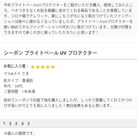
今年ブライトベールUVプロテクターをご紹介いただき購入、使用してみたとこ
ろ、ベタつきもなくお肌を綺麗に見せてくれる商品であることを実感していま
す。コロナ禍でテレワーク、家にこもりがちになり毎日つけていたファンデー
ションは徐々に使わなくなっていましたが、ブライトベールUVプロテクターを
使い始めてからファンデーションの代わりに毎日つけています。日焼け対策も
できますので多くの方に使っていただきたいと思います！
シーボン ブライトベール UV プロテクター
お気に入り度：
マル&メイ さま
肌タイプ：普通肌
年代：30代
ご愛用歴：1年未満
初めてシーボンで化粧下地を購入しましたが、しっかり密着してくれてかつの
びが良いのでとても気に入りました！美白効果もあると思います。
1
2
3
4
5
※個人の感想です。