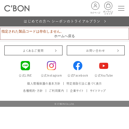
オンライン
マイページ
ショップ
はじめての方へ シーボンのトライアルプラン
指定された製品コードは存在しません。
ホームへ戻る
よくあるご質問
お問い合わせ
公式LINE
公式Instagram
公式Facebook
公式YouTube
個人情報保護の基本方針
特定商取引法に基づく表示
各種規約・方針
ご利用案内
企業サイト
サイトマップ
© C'BON Co.,Ltd.