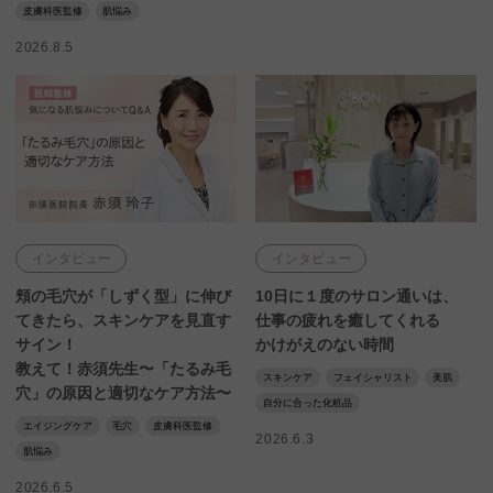
皮膚科医監修
肌悩み
2026.8.5
インタビュー
インタビュー
頬の毛穴が「しずく型」に伸び
10日に１度のサロン通いは、
てきたら、スキンケアを見直す
仕事の疲れを癒してくれる
サイン！
かけがえのない時間
教えて！赤須先生〜「たるみ毛
スキンケア
フェイシャリスト
美肌
穴」の原因と適切なケア方法〜
自分に合った化粧品
エイジングケア
毛穴
皮膚科医監修
2026.6.3
肌悩み
2026.6.5