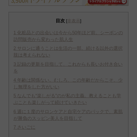
目次
[
非表示
]
1
化粧品との出会いは今から50年ほど前。シーボンの
訪問販売から変わった肌人生
2
サロンに通うことは生活の一部。続ける以外の選択
肢は考えられない
3
記録の更新を目指して、これからも長いお付き合い
を
4
年齢は関係ない。むしろ、この年齢だからこそ、少
し無理をした方がいい
5
なんでも“楽しがる”のが私の主義。教えることも学
ぶことも楽しがって続けていきたい
6
週に１度のサロンケアと自宅ケアのパックで、素肌
が勝負のスッピン美人を目指して
7
さいごに