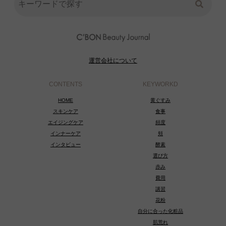
運営会社について
CONTENTS
KEYWORKD
HOME
黄ぐすみ
スキンケア
食事
エイジングケア
頻度
インナーケア
頬
インタビュー
酵素
選び方
赤み
費用
講習
花粉
自分に合った化粧品
肌荒れ