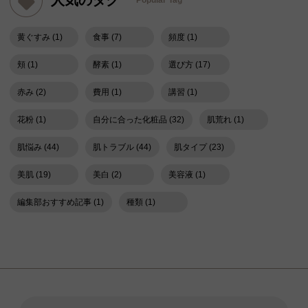
人気のタグ
Popular Tag
黄ぐすみ (1)
食事 (7)
頻度 (1)
頬 (1)
酵素 (1)
選び方 (17)
赤み (2)
費用 (1)
講習 (1)
花粉 (1)
自分に合った化粧品 (32)
肌荒れ (1)
肌悩み (44)
肌トラブル (44)
肌タイプ (23)
美肌 (19)
美白 (2)
美容液 (1)
編集部おすすめ記事 (1)
種類 (1)