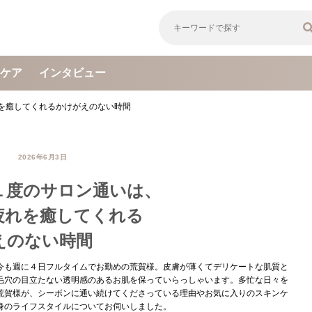
ケア
インタビュー
れを癒してくれるかけがえのない時間
2026年6月3日
に１度のサロン通いは、
疲れを癒してくれる
えのない時間
今も週に４日フルタイムでお勤めの荒賀様。皮膚が薄くてデリケートな肌質と
毛穴の目立たない透明感のあるお肌を保っていらっしゃいます。多忙な日々を
荒賀様が、シーボンに通い続けてくださっている理由やお気に入りのスキンケ
身のライフスタイルについてお伺いしました。