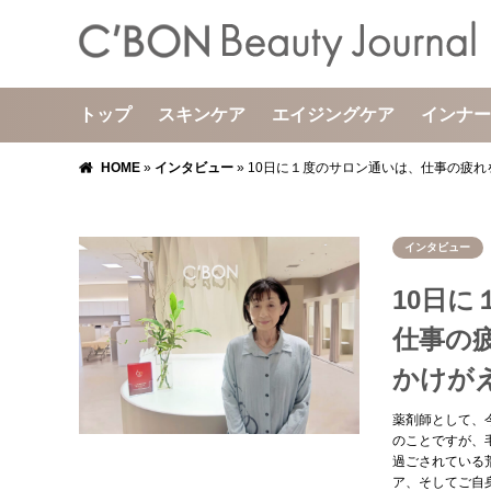
トップ
スキンケア
エイジングケア
インナー
HOME
»
インタビュー
»
10日に１度のサロン通いは、仕事の疲
インタビュー
10日
仕事の
かけが
薬剤師として、
のことですが、
過ごされている
ア、そしてご自