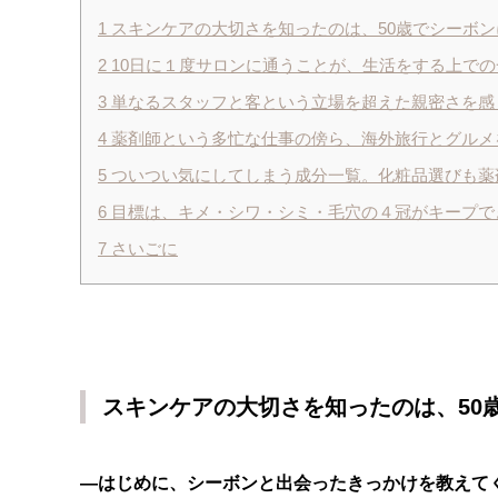
1
スキンケアの大切さを知ったのは、50歳でシーボ
2
10日に１度サロンに通うことが、生活をする上で
3
単なるスタッフと客という立場を超えた親密さを感
4
薬剤師という多忙な仕事の傍ら、海外旅行とグルメ
5
ついつい気にしてしまう成分一覧。化粧品選びも薬
6
目標は、キメ・シワ・シミ・毛穴の４冠がキープで
7
さいごに
スキンケアの大切さを知ったのは、50
―はじめに、シーボンと出会ったきっかけを教えて