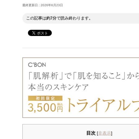
最終更新日 :
2026年6月23日
この記事は
約7分
で読み終わります。
目次
[
非表示
]