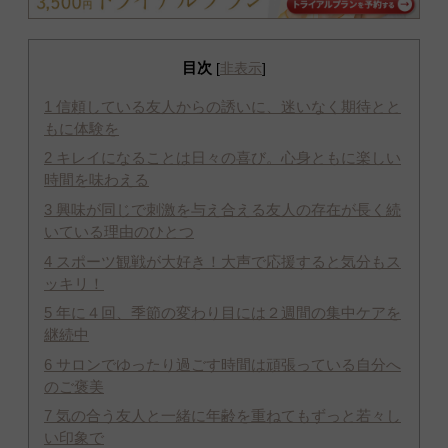
目次
[
非表示
]
1
信頼している友人からの誘いに、迷いなく期待とと
もに体験を
2
キレイになることは日々の喜び。心身ともに楽しい
時間を味わえる
3
興味が同じで刺激を与え合える友人の存在が長く続
いている理由のひとつ
4
スポーツ観戦が大好き！大声で応援すると気分もス
ッキリ！
5
年に４回、季節の変わり目には２週間の集中ケアを
継続中
6
サロンでゆったり過ごす時間は頑張っている自分へ
のご褒美
7
気の合う友人と一緒に年齢を重ねてもずっと若々し
い印象で