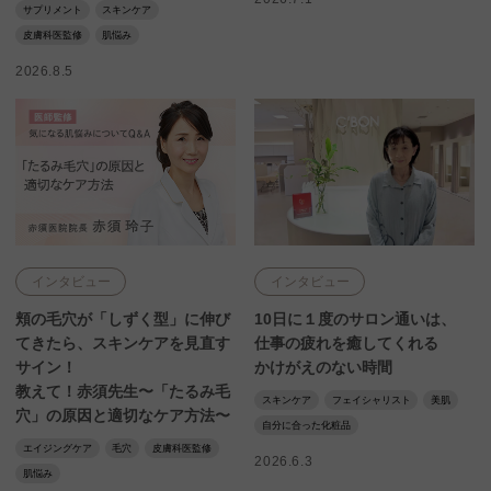
サプリメント
スキンケア
皮膚科医監修
肌悩み
2026.8.5
インタビュー
インタビュー
頬の毛穴が「しずく型」に伸び
10日に１度のサロン通いは、
てきたら、スキンケアを見直す
仕事の疲れを癒してくれる
サイン！
かけがえのない時間
教えて！赤須先生〜「たるみ毛
スキンケア
フェイシャリスト
美肌
穴」の原因と適切なケア方法〜
自分に合った化粧品
エイジングケア
毛穴
皮膚科医監修
2026.6.3
肌悩み