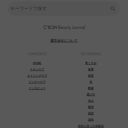
運営会社について
CONTENTS
KEYWORKD
HOME
黄ぐすみ
スキンケア
食事
エイジングケア
頻度
インナーケア
頬
インタビュー
酵素
選び方
赤み
費用
講習
花粉
自分に合った化粧品