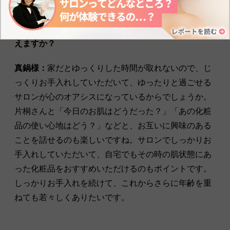
―ご同席の真鍋様からも、長く通われている理由を伺
えますか？
真鍋様：
家だとゆっくりした時間が取れないので、じ
っくりお手入れしていただいて、ゆったりと過ごせる
サロンが心のオアシスになっているからでしょうか。
片桐さんと「今日のお肌はどうだった？」「あの化粧
品の使い心地はどう？」などと、お互いに興味のある
ことを話せるのも楽しいですね。サロンでしっかりお
手入れしていただいて、自宅でもその時の肌状態にあ
った化粧品をおすすめいただけるのもポイントです。
しっかりお手入れを続けて、これからさらに年齢を重
ねても若々しくありたいです。