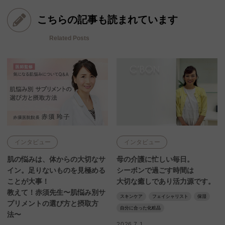
こちらの記事も読まれています
Related Posts
インタビュー
インタビュー
肌の悩みは、体からの大切なサ
母の介護に忙しい毎日。
イン。足りないものを見極める
シーボンで過ごす時間は
ことが大事！
大切な癒しであり活力源です。
教えて！赤須先生〜肌悩み別サ
スキンケア
フェイシャリスト
保湿
プリメントの選び方と摂取方
自分に合った化粧品
法〜
2026.7.1