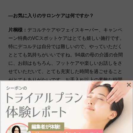
―お気に入りのサロンケアは何ですか？
片桐様：
デコルテケアやフェイスキーパー、キャンペ
ーン特典のVCスポットケアはとても嬉しい施行です。
特にデコルテは自分では難しいので、やっていただく
ととても気持ちがいいですね。94歳の母の介護の合間
に、お顔はもちろん、フットケアや楽しいお話しをさ
せていただいて、とても充実した時間を過ごせること
がとてもありがたいです。お手入れ以上の素敵な時間
×
をいただいています。
気の合う友人と一緒に年齢を重ねてもず
っと若々しい印象で