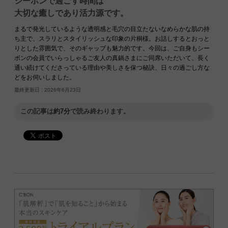
シーボンで過ごす時間は
大切な癒しであり活力源です。
まるで発光しているような透明感と毛穴の目立たないなめらかな肌の持
ち主で、スラリとスタイリッシュな印象の片桐様。お話しするとおっと
りとした雰囲気で、そのギャップも魅力的です。今回は、ご自身もシー
ボンの会員でいらっしゃるご友人の真鍋さまにご同席いただいて、長く
通い続けてくださっている理由や美しさを保つ秘訣、日々の過ごし方な
どをお伺いしました。
最終更新日 :
2026年6月23日
この記事は
約7分
で読み終わります。