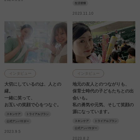
生活習慣
2023.11.10
インタビュー
インタビュー
大切にしているのは、人との
地元の友人とのつながりも、
縁。
保育士時代の子どもたちとの出
一緒に笑って、
会いも。
お互いの笑顔で心をつなぐ。
私の勇気や元気、そして笑顔の
源になっています。
スキンケア
トライアルプラン
スキンケア
トライアルプラン
公式アンバサダー
公式アンバサダー
2023.9.5
2023.8.2