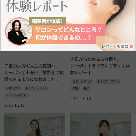
インタビュー
インタビュー
今日から始める自分磨き。
二度の大病が人生の教訓へ。
シーボントライアルプランを体
シーボンと出会い、前向きに挑
験レポート！
戦できるようになれました。
カウンセリング
トライアルプラン
スキンケア
トライアルプラン
体験
相談
公式アンバサダー
2022.12.13
2022.12.19