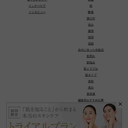
インナーケア
頬
インタビュー
酵素
選び方
赤み
費用
講習
花粉
自分に合った化粧品
肌荒れ
肌悩み
肌トラブル
肌タイプ
美肌
美白
美容液
編集部おすすめ記事
種類