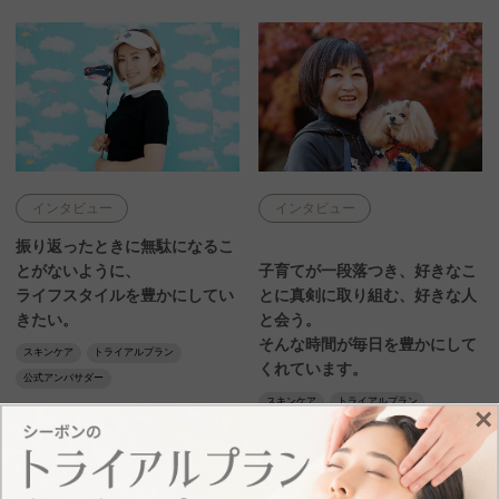
インタビュー
インタビュー
振り返ったときに無駄になるこ
とがないように、
子育てが一段落つき、好きなこ
ライフスタイルを豊かにしてい
とに真剣に取り組む、好きな人
きたい。
と会う。
そんな時間が毎日を豊かにして
スキンケア
トライアルプラン
くれています。
公式アンバサダー
スキンケア
トライアルプラン
×
2023.5.9
公式アンバサダー
2022.12.27