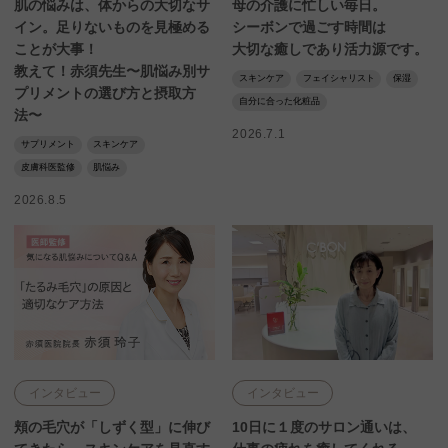
肌の悩みは、体からの大切なサ
母の介護に忙しい毎日。
イン。足りないものを見極める
シーボンで過ごす時間は
ことが大事！
大切な癒しであり活力源です。
教えて！赤須先生〜肌悩み別サ
スキンケア
フェイシャリスト
保湿
プリメントの選び方と摂取方
自分に合った化粧品
法〜
2026.7.1
サプリメント
スキンケア
皮膚科医監修
肌悩み
2026.8.5
インタビュー
インタビュー
頬の毛穴が「しずく型」に伸び
10日に１度のサロン通いは、