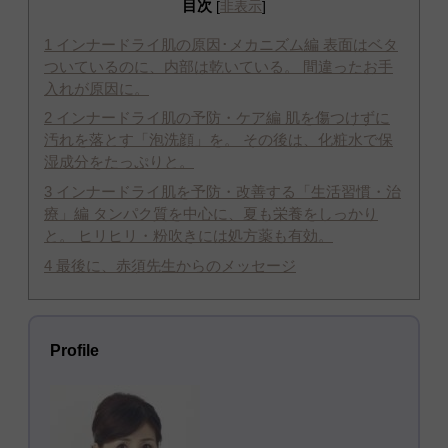
目次
[
非表示
]
1
インナードライ肌の原因･メカニズム編 表面はベタ
ついているのに、内部は乾いている。 間違ったお手
入れが原因に。
2
インナードライ肌の予防・ケア編 肌を傷つけずに
汚れを落とす「泡洗顔」を。 その後は、化粧水で保
湿成分をたっぷりと。
3
インナードライ肌を予防・改善する「生活習慣・治
療」編 タンパク質を中心に、夏も栄養をしっかり
と。 ヒリヒリ・粉吹きには処方薬も有効。
4
最後に、赤須先生からのメッセージ
Profile