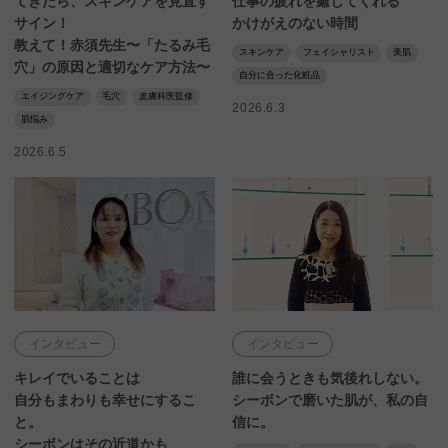
てきたら、スキンケアを見直す
仕事の疲れを癒してくれる
サイン！
かけがえのない時間
教えて！赤須先生〜「たるみ毛
スキンケア
フェイシャリスト
美肌
穴」の原因と適切なケア方法〜
自分に合った化粧品
エイジングケア
毛穴
皮膚科医監修
2026.6.3
肌悩み
2026.6.5
インタビュー
インタビュー
キレイでいることは
誰に会うときも気後れしない。
自分もまわりも幸せにするこ
シーボンで磨いた肌が、私の自
と。
信に。
シーボンはその近道かも