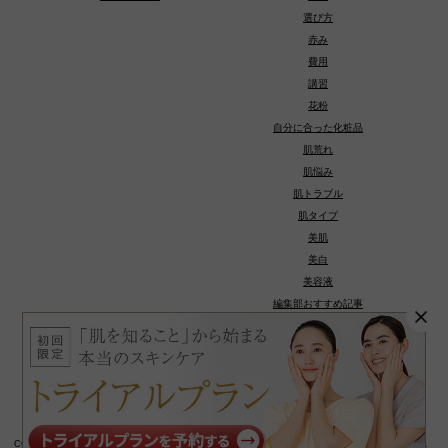
選び方
赤み
費用
講習
花粉
自分に合った化粧品
肌荒れ
肌悩み
肌トラブル
肌タイプ
美肌
美白
美容液
編集部おすすめ記事
種類
COPYRIGHT © 若々しい美肌へ導くスキンケアお役立ちメディア：シーボンビューティージャーナル.