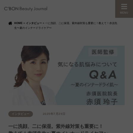
MENU
HOME
»
インタビュー
»
一に洗顔、二に保湿。紫外線対策も重要に！教えて！赤須先
生〜夏のインナードライケア〜
インタビュー
2025年7月29日
一に洗顔、二に保湿。紫外線対策も重要に！