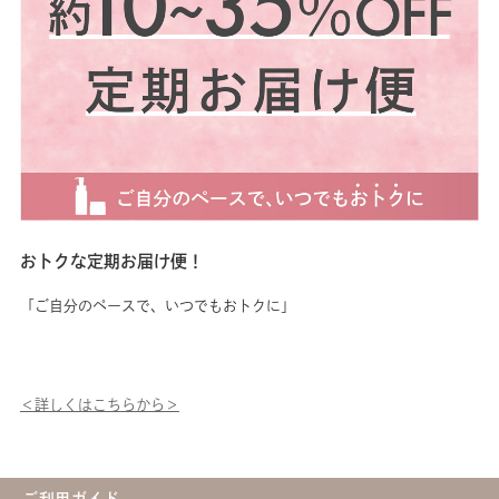
くて軽いつけ心地なので、これ
に１～2プッシュ手の平に出
す
からの時季にもオススメです。
し、顔全体につけてください。
よ
酸化原因物質の発生を抑える、
手に余ったら伸びもいいので首
ます。 1回
製品の抗酸化剤として 油溶性
手につけるのもおすすめです
量
ビタミンC誘導体と天然ビタミ
♪ その後、お手持ちのクリー
ぎ
ンEを配合。 若々しい肌印象を
ムの使用をおすすめします。
首
サポートしてくれますよ。 も
所
う一つのオススメは「フェイシ
で
ャリスト スキンコンディショ
ナーQ」。 やわらかなテクス
チャーでなめらかに伸び、保湿
感もたっぷり。 シーボン.唯一
の薬用乳液で隠れがちな存在で
おトクな定期お届け便！
すが、正直言って優秀です。
私くらいの年齢になるとこれだ
「ご自分のペースで、いつでもおトクに」
けでは物足りないですが、 こ
れからの季節や、どうしてもク
リームが苦手...という方はぜひ
お試しください。
＜詳しくはこちらから＞