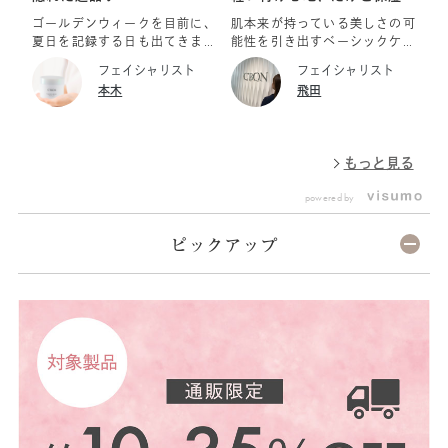
感はばっちり！
ナ
ゴールデンウィークを目前に、
肌本来が持っている美しさの可
ツ
夏日を記録する日も出てきまし
能性を引き出すベーシックケア
は
たが 日差しが強くなってくる
ラインです。 化粧水だけでは
だ
フェイシャリスト
フェイシャリスト
と気になるのが紫外線。 紫外
物足りないと感じる時・・・
手
本木
飛田
線によって発生するのが体を酸
肌がデリケートに傾いた
ど
化させ、老化などにも影響する
時・・・ 美容液はちょっと予
い
とされる活性酸素です。 紫外
算オーバーだけどうるおいた
ます。 で
線対策をしっかり行いながら、
い・・・そんな方におすすめで
粧
もっと見る
抗酸化作用のあるビタミンC
す♪ 乾いてカサカサの角質層
せ
ポリフェノールを多く含む食品
までなめらかなテクスチャーが
題
powered by
を摂ることで、体をサビつかせ
肌を包み込んでうるおいを逃さ
切
ないようにしたいものです。
ず柔らかな肌にしてくれます。
し
また、気温が上がると出来るだ
しっとり、もっちり、べたつか
を
ピックアップ
けベタつきがなく、軽めのスキ
ない、スッとのびる、なめらか
とフ
ンケアを求めがちですが 汗と
な使用感 乾燥から肌を護る保
て
ともに肌の水分も蒸発しやすい
湿乳液です。 オールシーズン
い
環境ですから、乳液やクリーム
活躍する乳液で保湿成分を贅沢
じ
などでしっかりフタをすること
に配合し、肌が持つうるおいを
リ
も大切です。 そこでオススメ
溜める保水機能をサポートし、
ー
なのが 乳液タイプの薬用美容
モイスチャーバランスを整えま
コ
液「シーボン MEエッセンス
す♪ スクワラン、リゾレシチ
わ
MD」。 非水ゲルと液晶乳化、
ン、ユズセラミド、バイオヒア
保
二つの技術を採用し、肌になじ
ルロン酸など保湿成分配合 ＜
あ
みやすいのが特徴。 伸びがよ
使い方＞ 洗顔後、化粧水の後
と