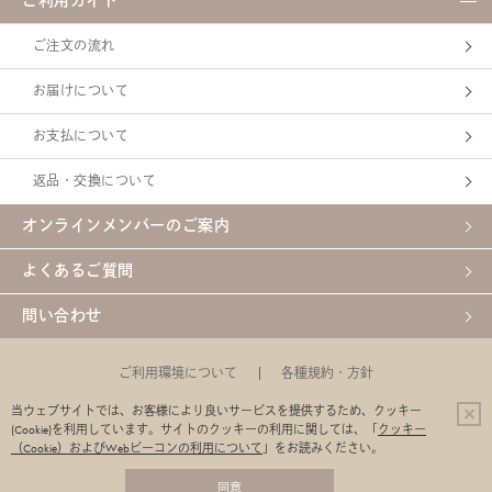
ご利用ガイド
ご注文の流れ
お届けについて
お支払について
返品・交換について
オンラインメンバーのご案内
よくあるご質問
問い合わせ
ご利用環境について
各種規約・方針
特定商取引法に基づく表示
【定期購入】特定商取引法に基づく表示
当ウェブサイトでは、お客様により良いサービスを提供するため、クッキー
(Cookie)を利用しています。
サイトのクッキーの利用に関しては、「
クッキー
企業サイト
（Cookie）およびWebビーコンの利用について
」をお読みください。
同意