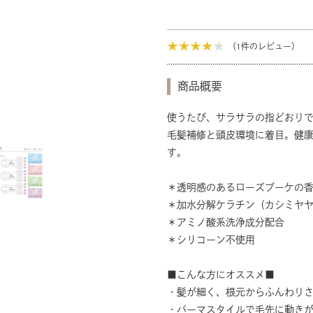
（1件のレビュー）
商品概要
使うたび、サラサラの指どおり
毛髪補修と頭皮環境に着目。健
す。
＊透明感のあるローズブーケの
＊加水分解ケラチン（カシミヤ
＊アミノ酸系洗浄成分配合
＊シリコーン不使用
■こんな方にオススメ■
・髪が細く、根元からふんわり
・パーマスタイルで毛先に動き