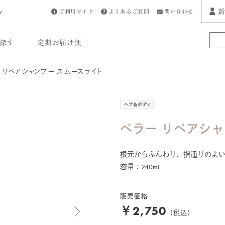
新
ご利用ガイド
よくあるご質問
問い合わせ
プ
探す
定期お届け便
 リペアシャンプー スムースライト
ベラー リペアシャ
根元からふんわり、指通りのよ
容量：240mL
販売価格
￥2,750
（税込）