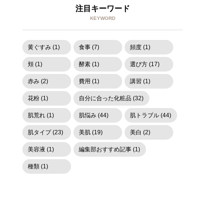
注目キーワード
KEYWORD
黄ぐすみ (1)
食事 (7)
頻度 (1)
頬 (1)
酵素 (1)
選び方 (17)
赤み (2)
費用 (1)
講習 (1)
花粉 (1)
自分に合った化粧品 (32)
肌荒れ (1)
肌悩み (44)
肌トラブル (44)
肌タイプ (23)
美肌 (19)
美白 (2)
美容液 (1)
編集部おすすめ記事 (1)
種類 (1)