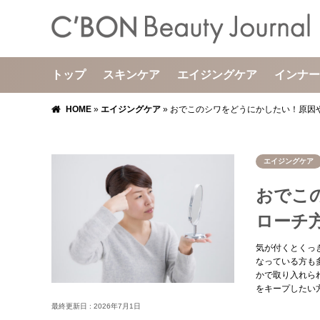
トップ
スキンケア
エイジングケア
インナー
HOME
»
エイジングケア
»
おでこのシワをどうにかしたい！原因
エイジングケア
おでこ
ローチ
気が付くとくっ
なっている方も
かで取り入れら
をキープしたい
最終更新日 :
2026年7月1日