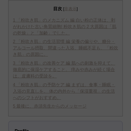
目次
[
非表示
]
1
「粉吹き肌」のメカニズム 編 白い粉の正体は、剥
がれかけた古い角質細胞! 粉吹き肌の 2 大原因は「肌
の乾燥」と「加齢」でした。
2
「粉吹き肌」の生活習慣 編 栄養の偏りや、糖分・
アルコール摂取、間違った入浴、睡眠不足も、「粉吹
き肌」の原因に。
3
「粉吹き肌」の改善ケア 編 肌への刺激を抑えて、
徹底的に保湿ケアすること。 痒みや赤みが続く場合
は、皮膚科の受診を。
4
「粉吹き肌」の予防ケア 編 まずは、食事・睡眠・
入浴の見直しを。 体の内外から「保湿重視」の生活
へのシフトがおすすめ。
5
最後に、赤須先生からのメッセージ