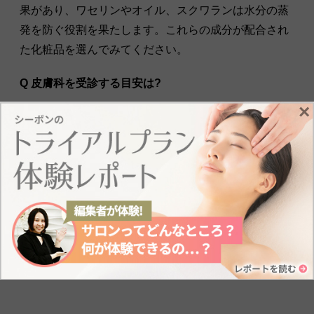
果があり、ワセリンやオイル、スクワランは水分の蒸
発を防ぐ役割を果たします。これらの成分が配合され
た化粧品を選んでみてください。
Q 皮膚科を受診する目安は?
×
痒みや赤みといった炎症症状があるときや、スキンケ
アを見直しても肌荒れが治らない場合、また保湿剤の
みでは乾燥が改善しない場合は、皮膚科の受診をおす
すめします。
ステロイド剤を塗布する場合は、1 日 2〜3 回、痒みが
あるときに塗り、症状が良くなったら中止します。長
期間漫然と使うのではなく、症状があるときに短期間
(長くても 1 週間程度)の使用に留めてください。