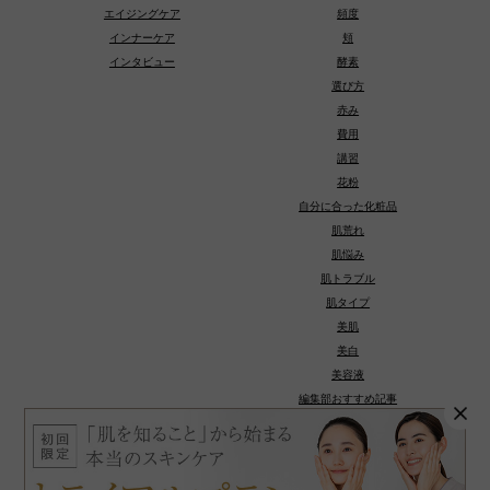
エイジングケア
頻度
インナーケア
頬
インタビュー
酵素
選び方
赤み
費用
講習
花粉
自分に合った化粧品
肌荒れ
肌悩み
肌トラブル
肌タイプ
美肌
美白
美容液
編集部おすすめ記事
種類