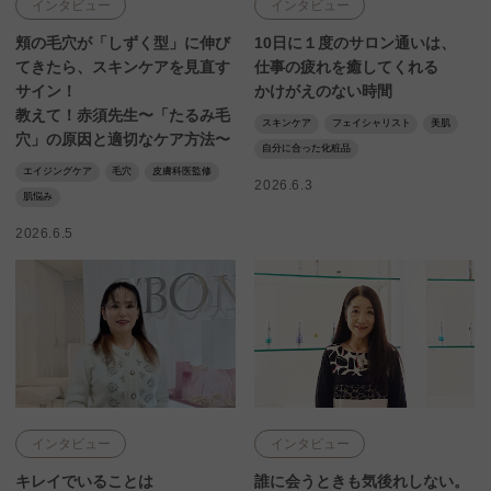
インタビュー
インタビュー
頬の毛穴が「しずく型」に伸び
10日に１度のサロン通いは、
てきたら、スキンケアを見直す
仕事の疲れを癒してくれる
サイン！
かけがえのない時間
教えて！赤須先生〜「たるみ毛
スキンケア
フェイシャリスト
美肌
穴」の原因と適切なケア方法〜
自分に合った化粧品
エイジングケア
毛穴
皮膚科医監修
2026.6.3
肌悩み
2026.6.5
インタビュー
インタビュー
キレイでいることは
誰に会うときも気後れしない。