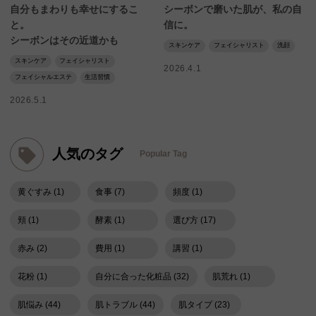
自分もまわりも幸せにするこ
シーボンで磨いた肌が、私の自
と。
信に。
シーボンはその近道かも
スキンケア
フェイシャリスト
洗顔
スキンケア
フェイシャリスト
2026.4.1
フェイシャルエステ
生活習慣
2026.5.1
人気のタグ
Popular Tag
黄ぐすみ (1)
食事 (7)
頻度 (1)
頬 (1)
酵素 (1)
選び方 (17)
赤み (2)
費用 (1)
講習 (1)
花粉 (1)
自分に合った化粧品 (32)
肌荒れ (1)
肌悩み (44)
肌トラブル (44)
肌タイプ (23)