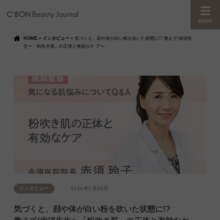
MENU
HOME
»
インタビュー
»
気づくと、顔や体が白い粉を吹いた状態に!? 教えて!赤須先
生〜「粉吹き肌」の正体と有効なケ ア〜
インタビュー
2026年1月26日
気づくと、顔や体が白い粉を吹いた状態に!?