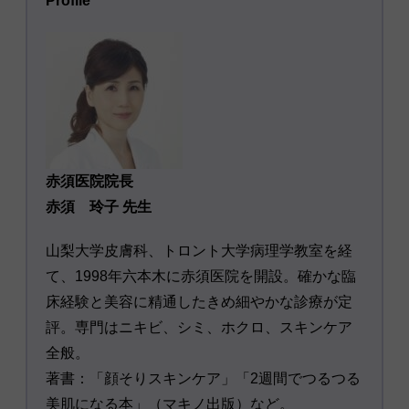
Profile
赤須医院院長
赤須 玲子 先生
山梨大学皮膚科、トロント大学病理学教室を経
て、1998年六本木に赤須医院を開設。確かな臨
床経験と美容に精通したきめ細やかな診療が定
評。専門はニキビ、シミ、ホクロ、スキンケア
全般。
著書：「顔そりスキンケア」「2週間でつるつる
美肌になる本」（マキノ出版）など。