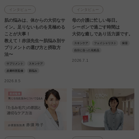
インタビュー
インタビュー
肌の悩みは、体からの大切なサ
母の介護に忙しい毎日。
イン。足りないものを見極める
シーボンで過ごす時間は
ことが大事！
大切な癒しであり活力源です。
教えて！赤須先生〜肌悩み別サ
スキンケア
フェイシャリスト
保湿
プリメントの選び方と摂取方
自分に合った化粧品
法〜
2026.7.1
サプリメント
スキンケア
皮膚科医監修
肌悩み
2026.8.5