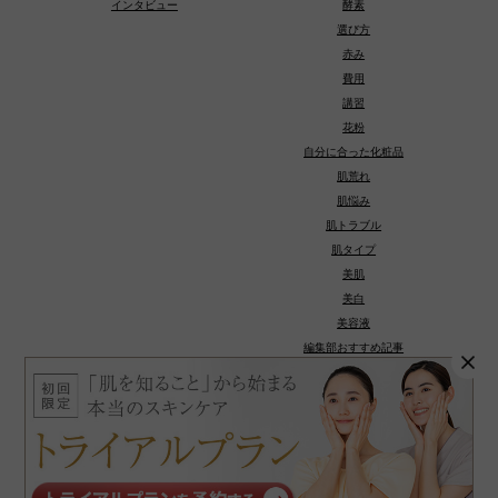
インタビュー
酵素
選び方
赤み
費用
講習
花粉
自分に合った化粧品
肌荒れ
肌悩み
肌トラブル
肌タイプ
美肌
美白
美容液
編集部おすすめ記事
種類