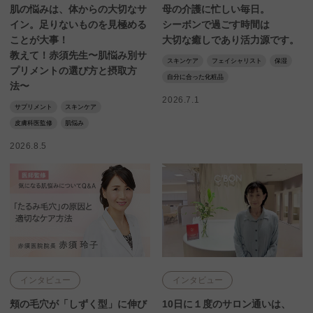
肌の悩みは、体からの大切なサ
母の介護に忙しい毎日。
イン。足りないものを見極める
シーボンで過ごす時間は
ことが大事！
大切な癒しであり活力源です。
教えて！赤須先生〜肌悩み別サ
スキンケア
フェイシャリスト
保湿
プリメントの選び方と摂取方
自分に合った化粧品
法〜
2026.7.1
サプリメント
スキンケア
皮膚科医監修
肌悩み
2026.8.5
インタビュー
インタビュー
頬の毛穴が「しずく型」に伸び
10日に１度のサロン通いは、