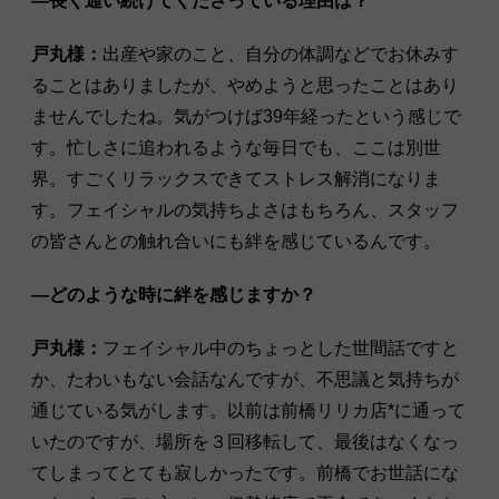
―長く通い続けてくださっている理由は？
戸丸様：
出産や家のこと、自分の体調などでお休みす
ることはありましたが、やめようと思ったことはあり
ませんでしたね。気がつけば39年経ったという感じで
す。忙しさに追われるような毎日でも、ここは別世
界。すごくリラックスできてストレス解消になりま
す。フェイシャルの気持ちよさはもちろん、スタッフ
の皆さんとの触れ合いにも絆を感じているんです。
―どのような時に絆を感じますか？
戸丸様：
フェイシャル中のちょっとした世間話ですと
か、たわいもない会話なんですが、不思議と気持ちが
通じている気がします。以前は前橋リリカ店*に通って
いたのですが、場所を３回移転して、最後はなくなっ
てしまってとても寂しかったです。前橋でお世話にな