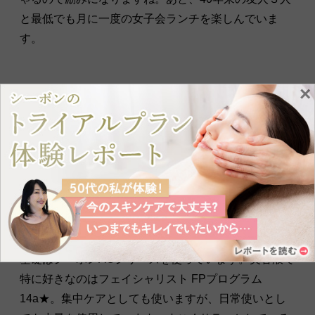
と最低でも月に一度の女子会ランチを楽しんでいま
す。
×
フェイシャリストに提案してもらう
自分に合ったサロンケアでとびきりの癒
しを体感
―お使いのスキンケアを教えてください。
戸丸様：
スキンケアはすべてシーボンで揃えていて、
基礎はシーボンACシリーズを使っています。美容液で
特に好きなのはフェイシャリスト FPプログラム
14a★。集中ケアとしても使いますが、日常使いとし