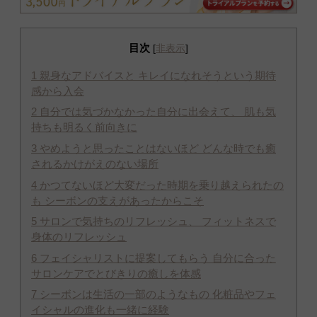
目次
[
非表示
]
1
親身なアドバイスと キレイになれそうという期待
感から入会
2
自分では気づかなかった自分に出会えて、 肌も気
持ちも明るく前向きに
3
やめようと思ったことはないほど どんな時でも癒
されるかけがえのない場所
4
かつてないほど大変だった時期を乗り越えられたの
も シーボンの支えがあったからこそ
5
サロンで気持ちのリフレッシュ、 フィットネスで
身体のリフレッシュ
6
フェイシャリストに提案してもらう 自分に合った
サロンケアでとびきりの癒しを体感
7
シーボンは生活の一部のようなもの 化粧品やフェ
イシャルの進化も一緒に経験