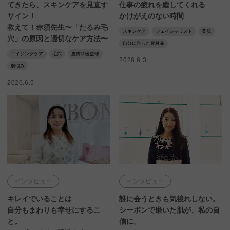
てきたら、スキンケアを見直す
仕事の疲れを癒してくれる
サイン！
かけがえのない時間
教えて！赤須先生〜「たるみ毛
スキンケア
フェイシャリスト
美肌
穴」の原因と適切なケア方法〜
自分に合った化粧品
エイジングケア
毛穴
皮膚科医監修
2026.6.3
肌悩み
2026.6.5
インタビュー
インタビュー
キレイでいることは
誰に会うときも気後れしない。
自分もまわりも幸せにするこ
シーボンで磨いた肌が、私の自
と。
信に。