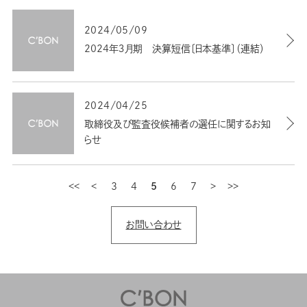
2024/05/09
2024年３月期 決算短信〔日本基準〕（連結）
2024/04/25
取締役及び監査役候補者の選任に関するお知
らせ
3
最初
4
前
5
6
7
次
最後
お問い合わせ