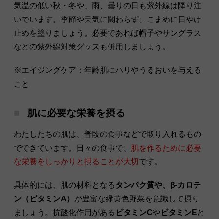
気温の低い秋・冬や、雨、曇りの日も紫外線は降り注
いでいます。季節や天気に関わらず、こまめに日やけ
止めを塗りましょう。必要であれば帽子やサングラス
などの紫外線対策グッズも併用しましょう。
※エイジングケア：年齢肌にハリやうるおいを与える
こと
肌に必要な栄養を摂る
わたしたちの肌は、普段の食事などで取り入れるもの
でできています。日々の食事で、
肌を作るために必要
な栄養をしっかりと摂ることが大切
です。
具体的には、肌の材料となる
タンパク質や、β-カロテ
ン（ビタミンA）
が豊富な緑黄色野菜を意識して摂り
ましょう。抗酸化作用がある
ビタミンC
や
ビタミンE
と