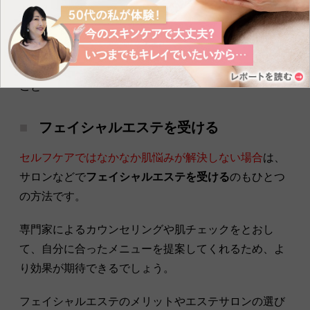
イクリーム、シミが気になる場合は美白ケアに特化し
たアイテムを選ぶのがおすすめです。
※エイジングケア：年齢肌にハリやうるおいを与える
こと
フェイシャルエステを受ける
セルフケアではなかなか肌悩みが解決しない場合
は、
サロンなどで
フェイシャルエステを受ける
のもひとつ
の方法です。
専門家によるカウンセリングや肌チェックをとおし
て、自分に合ったメニューを提案してくれるため、よ
り効果が期待できるでしょう。
フェイシャルエステのメリットやエステサロンの選び