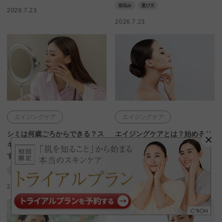
肌悩み
選び方
2026.7.23
2026.7.23
エイジングケア
エイジングケア
シミは何歳ごろからできる？ス
エイジングケアとは？始めるサ
キンケア・生活習慣の対策は今
インや適切なケア方法を解説
すぐ始めよう！
エイジングケア
タイミング
エイジングケア
シミ
年齢
2026.5.22
2026.7.23