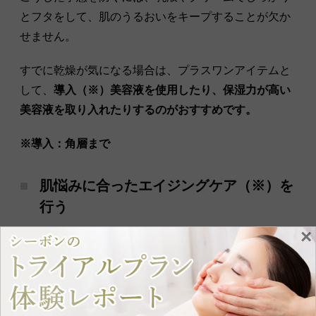
とフタをして、肌のうるおいをキープすることが欠か
せません。
すでに乾燥が気になる場合は、プラスワンアイテムと
して、
導入（※）美容液を使用したり、保湿力が高い
美容液を取り入れたりするのがおすすめです。
※導入：角層まで
肌悩みに合ったエイジングケア（※）を
行う
×
エイジングケアに使用するアイテムは、シミ、シワ、
くすみなど、自分の肌悩みに合ったものを選びましょ
う。
目元の小じわや乾燥が気になるなら小じわ対策用のア