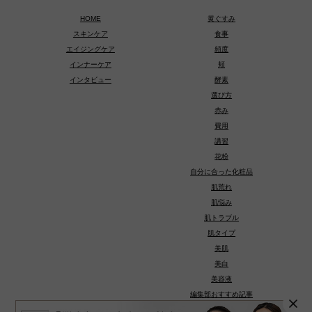
HOME
黄ぐすみ
スキンケア
食事
エイジングケア
頻度
インナーケア
頬
インタビュー
酵素
選び方
赤み
費用
講習
花粉
自分に合った化粧品
肌荒れ
肌悩み
肌トラブル
肌タイプ
美肌
美白
美容液
編集部おすすめ記事
種類