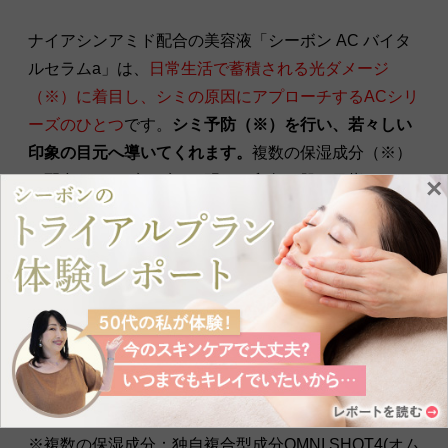
ナイアシンアミド配合の美容液「シーボン AC バイタ
ルセラムa」は、
日常生活で蓄積される光ダメージ
（※）に着目し、シミの原因にアプローチするACシリ
ーズのひとつ
です。
シミ予防（※）を行い、若々しい
印象の目元へ導いてくれます。
複数の保湿成分（※）
を配合し、みずみずしく明るい印象の肌を目指せま
×
す。
コクのあるテクスチャーは、なめらかで肌にもすばや
くなじみます。うるおいを感じながらもベタつかず、
さらりとした肌触りを感じられるでしょう。
※光ダメージ：紫外線による、乾燥・シミ・シワなど
の肌ダメージ
※シミ予防：メラニンの生成を抑えること
※複数の保湿成分：独自複合型成分OMNI SHOT4(オム