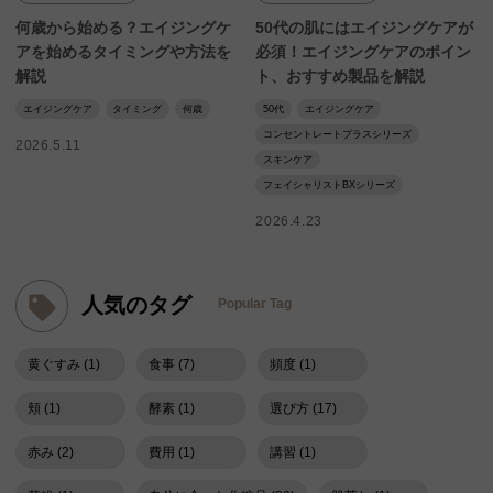
何歳から始める？エイジングケ
50代の肌にはエイジングケアが
アを始めるタイミングや方法を
必須！エイジングケアのポイン
解説
ト、おすすめ製品を解説
エイジングケア
タイミング
何歳
50代
エイジングケア
コンセントレートプラスシリーズ
2026.5.11
スキンケア
フェイシャリストBXシリーズ
2026.4.23
人気のタグ
Popular Tag
黄ぐすみ (1)
食事 (7)
頻度 (1)
頬 (1)
酵素 (1)
選び方 (17)
赤み (2)
費用 (1)
講習 (1)